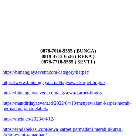
0878-7016-5555 ( BUNGA)
0819-4713-6526 ( REKA )
0878-7718-5555 ( SEVTI )
https://bintangjayaevent.com/category/karpet/
https://www.bintangjaya.co.id/tag/sewa-karpet-bogor/
https://bintangjayaevent.com/tag/sewa-karpet-bogor/
https://mandirijayaevent.id/2022/04/18/menyewakan-karpet-merah-
permadani-jabodetabek/
https://meja.co/2023/04/12/
https://tendabekasi.com/sewa-karpet-permadani-merah-ukuran-
2x3m-event-ramadhan/