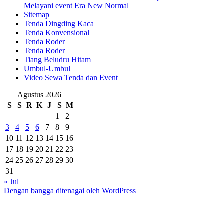
Melayani event Era New Normal
Sitemap
Tenda Dingding Kaca
Tenda Konvensional
Tenda Roder
Tenda Roder
Tiang Beludru Hitam
Umbul-Umbul
Video Sewa Tenda dan Event
Agustus 2026
S
S
R
K
J
S
M
1
2
3
4
5
6
7
8
9
10
11
12
13
14
15
16
17
18
19
20
21
22
23
24
25
26
27
28
29
30
31
« Jul
Dengan bangga ditenagai oleh WordPress