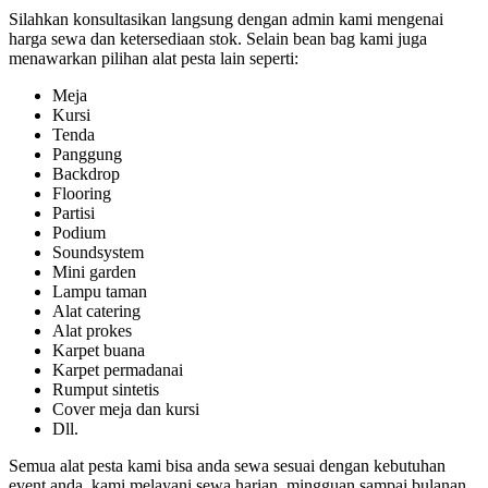
Silahkan konsultasikan langsung dengan admin kami mengenai
harga sewa dan ketersediaan stok. Selain bean bag kami juga
menawarkan pilihan alat pesta lain seperti:
Meja
Kursi
Tenda
Panggung
Backdrop
Flooring
Partisi
Podium
Soundsystem
Mini garden
Lampu taman
Alat catering
Alat prokes
Karpet buana
Karpet permadanai
Rumput sintetis
Cover meja dan kursi
Dll.
Semua alat pesta kami bisa anda sewa sesuai dengan kebutuhan
event anda, kami melayani sewa harian, mingguan sampai bulanan