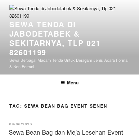
Lompat
ke
konten
SEWA TENDA DI
JABODETABEK &
SEKITARNYA, TLP 021
82601199
Sewa Berbagai Macam Tenda Untuk Beragam Jenis Acara Formal
& Non Formal.
Menu
TAG:
SEWA BEAN BAG EVENT SENEN
DIPOSKAN
09/06/2023
PADA
Sewa Bean Bag dan Meja Lesehan Event