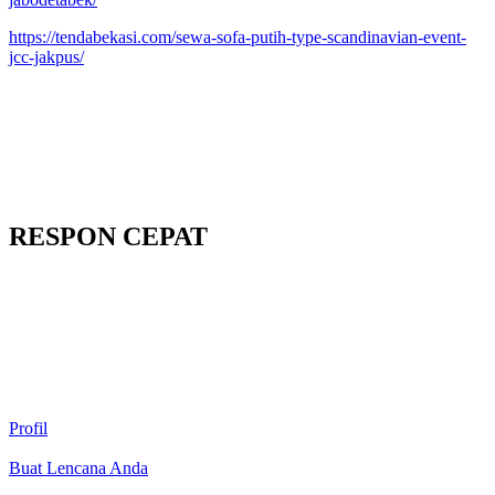
https://tendabekasi.com/sewa-sofa-putih-type-scandinavian-event-
jcc-jakpus/
RESPON CEPAT
Profil
Buat Lencana Anda