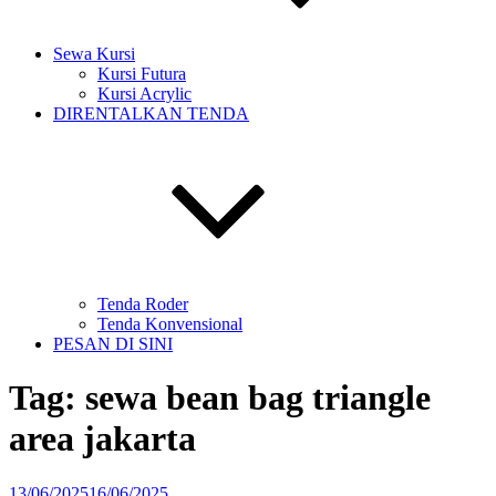
Sewa Kursi
Kursi Futura
Kursi Acrylic
DIRENTALKAN TENDA
Tenda Roder
Tenda Konvensional
PESAN DI SINI
Tag:
sewa bean bag triangle
area jakarta
Diposkan
13/06/2025
16/06/2025