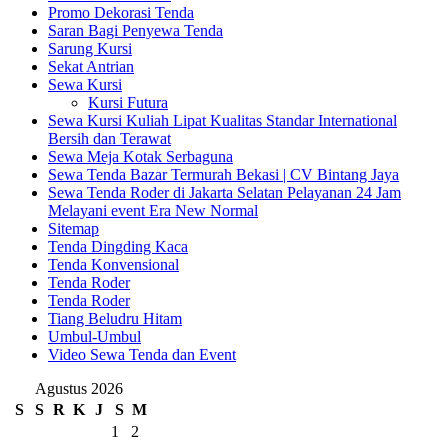
Promo Dekorasi Tenda
Saran Bagi Penyewa Tenda
Sarung Kursi
Sekat Antrian
Sewa Kursi
Kursi Futura
Sewa Kursi Kuliah Lipat Kualitas Standar International
Bersih dan Terawat
Sewa Meja Kotak Serbaguna
Sewa Tenda Bazar Termurah Bekasi | CV Bintang Jaya
Sewa Tenda Roder di Jakarta Selatan Pelayanan 24 Jam
Melayani event Era New Normal
Sitemap
Tenda Dingding Kaca
Tenda Konvensional
Tenda Roder
Tenda Roder
Tiang Beludru Hitam
Umbul-Umbul
Video Sewa Tenda dan Event
Agustus 2026
S
S
R
K
J
S
M
1
2