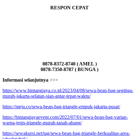
RESPON CEPAT
0878-8372-8740 ( AMEL )
0878-7350-8787 ( BUNGA )
Informasi selanjutnya
>>>
https://www.bintangjaya.co.id/2023/04/08/sewa-bean-bag-segitiga-
murah-jakarta-selatan-siap-antar-tepat-waktu/
https://meja.co/sewa-bean-bag-triangle-empuk-jakarta-pusat/
https://bintangjayaevent.com/2022/07/01/sewa-bean-bag-varian-
warna-jenis-triangle-murah-tanah-abang/
https://sewakursi.net/tag/sewa-bean-bag-triangle-berkualitas-area-
jabodetabek/