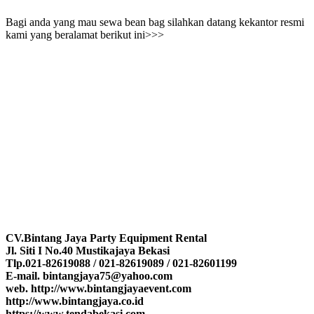
Bagi anda yang mau sewa bean bag silahkan datang kekantor resmi
kami yang beralamat berikut ini>>>
CV.Bintang Jaya Party Equipment Rental
Jl. Siti I No.40 Mustikajaya Bekasi
Tlp.021-82619088 / 021-82619089 / 021-82601199
E-mail. bintangjaya75@yahoo.com
web. http://www.bintangjayaevent.com
http://www.bintangjaya.co.id
https://www.tendabekasi.com