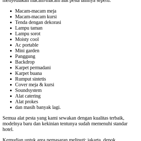
menyediakan macam-macam alat pesta lainnya seperti:
Macam-macam meja
Macam-macam kursi
Tenda dengan dekorasi
Lampu taman
Lampu sorot
Moisty cool
Ac portable
Mini garden
Panggung
Backdrop
Karpet permadani
Karpet buana
Rumput sintetis
Cover meja & kursi
Soundsystem
Alat catering
Alat prokes
dan masih banyak lagi.
Semua alat pesta yang kami sewakan dengan kualitas terbaik,
modelnya baru dan kekinian tentunya sudah memenuhi standar
hotel.
Kemudian untuk area pemasaran meliputi: jakarta, depok,