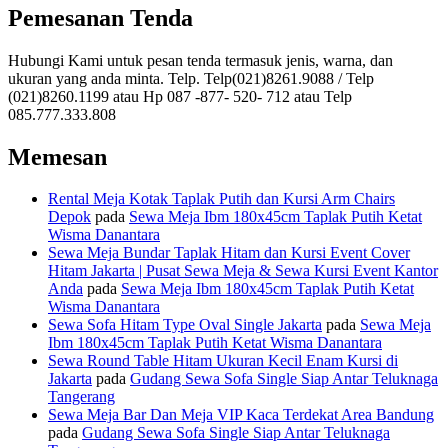
Pemesanan Tenda
Hubungi Kami untuk pesan tenda termasuk jenis, warna, dan
ukuran yang anda minta. Telp. Telp(021)8261.9088 / Telp
(021)8260.1199 atau Hp 087 -877- 520- 712 atau Telp
085.777.333.808
Memesan
Rental Meja Kotak Taplak Putih dan Kursi Arm Chairs
Depok
pada
Sewa Meja Ibm 180x45cm Taplak Putih Ketat
Wisma Danantara
Sewa Meja Bundar Taplak Hitam dan Kursi Event Cover
Hitam Jakarta | Pusat Sewa Meja & Sewa Kursi Event Kantor
Anda
pada
Sewa Meja Ibm 180x45cm Taplak Putih Ketat
Wisma Danantara
Sewa Sofa Hitam Type Oval Single Jakarta
pada
Sewa Meja
Ibm 180x45cm Taplak Putih Ketat Wisma Danantara
Sewa Round Table Hitam Ukuran Kecil Enam Kursi di
Jakarta
pada
Gudang Sewa Sofa Single Siap Antar Teluknaga
Tangerang
Sewa Meja Bar Dan Meja VIP Kaca Terdekat Area Bandung
pada
Gudang Sewa Sofa Single Siap Antar Teluknaga