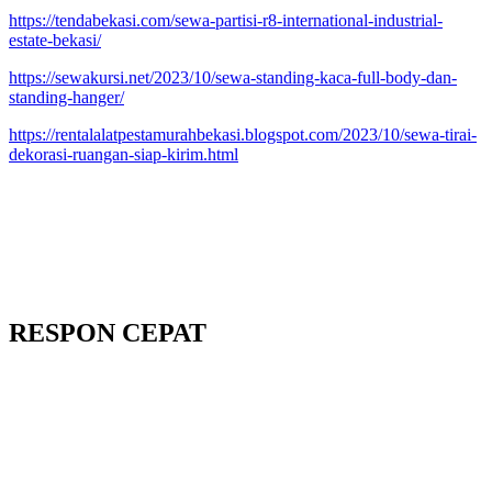
https://tendabekasi.com/sewa-partisi-r8-international-industrial-
estate-bekasi/
https://sewakursi.net/2023/10/sewa-standing-kaca-full-body-dan-
standing-hanger/
https://rentalalatpestamurahbekasi.blogspot.com/2023/10/sewa-tirai-
dekorasi-ruangan-siap-kirim.html
RESPON CEPAT