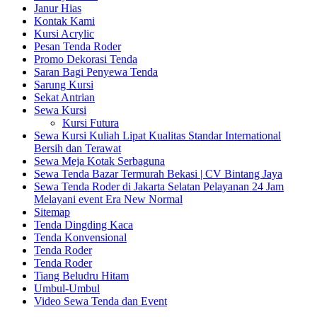
Janur Hias
Kontak Kami
Kursi Acrylic
Pesan Tenda Roder
Promo Dekorasi Tenda
Saran Bagi Penyewa Tenda
Sarung Kursi
Sekat Antrian
Sewa Kursi
Kursi Futura
Sewa Kursi Kuliah Lipat Kualitas Standar International
Bersih dan Terawat
Sewa Meja Kotak Serbaguna
Sewa Tenda Bazar Termurah Bekasi | CV Bintang Jaya
Sewa Tenda Roder di Jakarta Selatan Pelayanan 24 Jam
Melayani event Era New Normal
Sitemap
Tenda Dingding Kaca
Tenda Konvensional
Tenda Roder
Tenda Roder
Tiang Beludru Hitam
Umbul-Umbul
Video Sewa Tenda dan Event