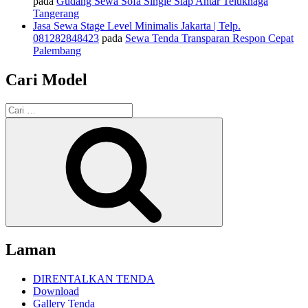
pada
Gudang Sewa Sofa Single Siap Antar Teluknaga
Tangerang
Jasa Sewa Stage Level Minimalis Jakarta | Telp.
081282848423
pada
Sewa Tenda Transparan Respon Cepat
Palembang
Cari Model
Pencarian
untuk:
Cari
Laman
DIRENTALKAN TENDA
Download
Gallery Tenda