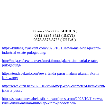
0857-7733-3808 ( SHEILA )
0812-8284-8423 ( DEVI)
0878-8372-8722 ( OLLA )
https://bintangjayaevent.com/2023/10/11/sewa-meja-rias-jakarta-
industrial-estate-pulogadung/
http://meja.co/sewa-cover-kursi-futura-jakarta-industrial-estate-
pulogadung/
https://tendabekasi.com/sewa-tenda-pasar-malam-ukuran-3x3m-
karawang/
http://sewakursi.net/2023/10/sewa-meja-kopi-diameter-60cm-event-
jakarta-pusat/
https://sewaalatpestabekasibarat.wordpress.com/2023/10/11/sewa-
kursi-futura-ratusan-unit-siap-kirim-jabodetabek/