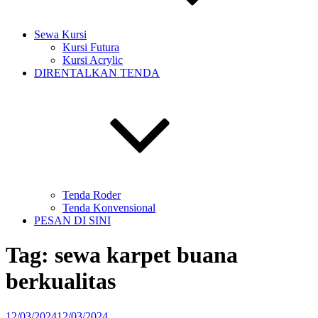
Sewa Kursi
Kursi Futura
Kursi Acrylic
DIRENTALKAN TENDA
Tenda Roder
Tenda Konvensional
PESAN DI SINI
Tag:
sewa karpet buana
berkualitas
Diposkan
12/03/2024
12/03/2024