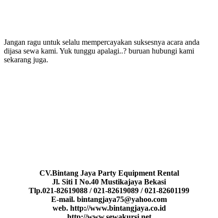
Jangan ragu untuk selalu mempercayakan suksesnya acara anda
dijasa sewa kami. Yuk tunggu apalagi..? buruan hubungi kami
sekarang juga.
CV.Bintang Jaya Party Equipment Rental
Jl. Siti I No.40 Mustikajaya Bekasi
Tlp.021-82619088 / 021-82619089 / 021-82601199
E-mail. bintangjaya75@yahoo.com
web. http://www.bintangjaya.co.id
http://www.sewakursi.net