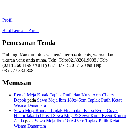
Profil
Buat Lencana Anda
Pemesanan Tenda
Hubungi Kami untuk pesan tenda termasuk jenis, warna, dan
ukuran yang anda minta. Telp. Telp(021)8261.9088 / Telp
(021)8260.1199 atau Hp 087 -877- 520- 712 atau Telp
085.777.333.808
Memesan
Rental Meja Kotak Taplak Putih dan Kursi Arm Chairs
Depok
pada
Sewa Meja Ibm 180x45cm Taplak Putih Ketat
Wisma Danantara
Sewa Meja Bundar Taplak Hitam dan Kursi Event Cover
Hitam Jakarta | Pusat Sewa Meja & Sewa Kursi Event Kantor
Anda
pada
Sewa Meja Ibm 180x45cm Taplak Putih Ketat
Wisma Danantara