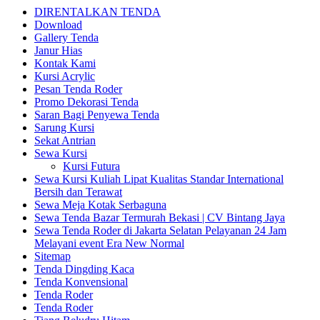
DIRENTALKAN TENDA
Download
Gallery Tenda
Janur Hias
Kontak Kami
Kursi Acrylic
Pesan Tenda Roder
Promo Dekorasi Tenda
Saran Bagi Penyewa Tenda
Sarung Kursi
Sekat Antrian
Sewa Kursi
Kursi Futura
Sewa Kursi Kuliah Lipat Kualitas Standar International
Bersih dan Terawat
Sewa Meja Kotak Serbaguna
Sewa Tenda Bazar Termurah Bekasi | CV Bintang Jaya
Sewa Tenda Roder di Jakarta Selatan Pelayanan 24 Jam
Melayani event Era New Normal
Sitemap
Tenda Dingding Kaca
Tenda Konvensional
Tenda Roder
Tenda Roder