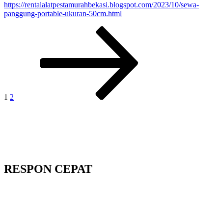
https://rentalalatpestamurahbekasi.blogspot.com/2023/10/sewa-
panggung-portable-ukuran-50cm.html
Paginasi
Laman
Laman
Laman
selanjutnya
pos
1
2
RESPON CEPAT