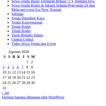
Sewa Tenda Bazar Termurah Bekasi | CV Bintang Jaya
Sewa Tenda Roder di Jakarta Selatan Pelayanan 24 Jam
Melayani event Era New Normal
Sitemap
Tenda Dingding Kaca
Tenda Konvensional
Tenda Roder
Tenda Roder
Tiang Beludru Hitam
Umbul-Umbul
Video Sewa Tenda dan Event
Agustus 2026
S
S
R
K
J
S
M
1
2
3
4
5
6
7
8
9
10
11
12
13
14
15
16
17
18
19
20
21
22
23
24
25
26
27
28
29
30
31
« Jul
Dengan bangga ditenagai oleh WordPress