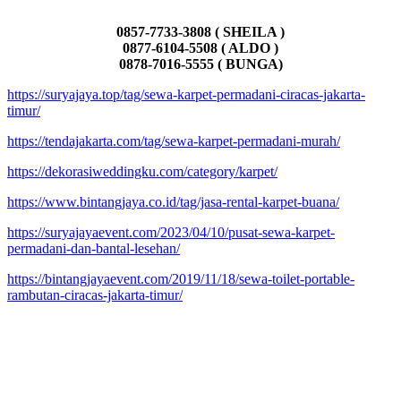
0857-7733-3808 ( SHEILA )
0877-6104-5508 ( ALDO )
0878-7016-5555 ( BUNGA)
https://suryajaya.top/tag/sewa-karpet-permadani-ciracas-jakarta-
timur/
https://tendajakarta.com/tag/sewa-karpet-permadani-murah/
https://dekorasiweddingku.com/category/karpet/
https://www.bintangjaya.co.id/tag/jasa-rental-karpet-buana/
https://suryajayaevent.com/2023/04/10/pusat-sewa-karpet-
permadani-dan-bantal-lesehan/
https://bintangjayaevent.com/2019/11/18/sewa-toilet-portable-
rambutan-ciracas-jakarta-timur/