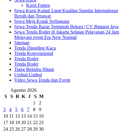
Kursi Futura
Sewa Kursi Kuliah Lipat Kualitas Standar International
Bersih dan Terawat
Sewa Meja Kotak Serbaguna
Sewa Tenda Bazar Termurah Bekasi | CV Bintang Jaya
Sewa Tenda Roder di Jakarta Selatan Pelayanan 24 Jam
Melayani event Era New Normal
Sitemap
Tenda Dingding Kaca
Tenda Konvensional
Tenda Roder
Tenda Roder
Tiang Beludru Hitam
Umbul-Umbul
Video Sewa Tenda dan Event
Agustus 2026
S
S
R
K
J
S
M
1
2
3
4
5
6
7
8
9
10
11
12
13
14
15
16
17
18
19
20
21
22
23
24
25
26
27
28
29
30