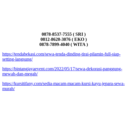
0878-8537-7555 ( SRI )
0812-8620-3076 ( EKO )
0878-7899-4040 ( WITA )
https://tendabekasi.com/sewa-tenda-dinding-tirai-pilamin-full-siap-
setting-langsung/
https://bintangjayaevent.com/2022/05/17/sewa-dekorasi-panggung-
mewah-dan-megah/
https://kursitifany.com/sedia-macam-macam-kursi-kayu-jepara-sewa-
murah/