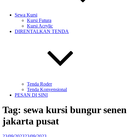
Sewa Kursi
Kursi Futura
Kursi Acrylic
DIRENTALKAN TENDA
Tenda Roder
Tenda Konvensional
PESAN DI SINI
Tag:
sewa kursi bungur senen
jakarta pusat
Diposkan
23/09/2023
23/09/2023