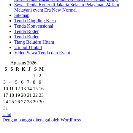
Sewa Tenda Roder di Jakarta Selatan Pelayanan 24 Jam
Melayani event Era New Normal
Sitemap
Tenda Dingding Kaca
Tenda Konvensional
Tenda Roder
Tenda Roder
Tiang Beludru Hitam
Umbul-Umbul
Video Sewa Tenda dan Event
Agustus 2026
S
S
R
K
J
S
M
1
2
3
4
5
6
7
8
9
10
11
12
13
14
15
16
17
18
19
20
21
22
23
24
25
26
27
28
29
30
31
« Jul
Dengan bangga ditenagai oleh WordPress