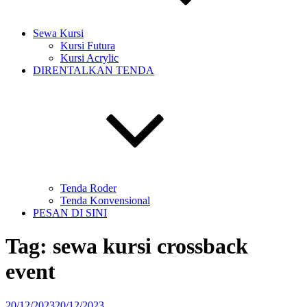
Sewa Kursi
Kursi Futura
Kursi Acrylic
DIRENTALKAN TENDA
Tenda Roder
Tenda Konvensional
PESAN DI SINI
Tag:
sewa kursi crossback
event
Diposkan
20/12/2023
20/12/2023