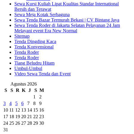
Sewa Kursi Kuliah Lipat Kualitas Standar International
Bersih dan Terawat
Sewa Meja Kotak Serbaguna
Sewa Tenda Bazar Termurah Bekasi | CV Bintang Jaya
Sewa Tenda Roder di Jakarta Selatan Pelayanan 24 Jam
Melayani event Era New Normal
Sitemap
Tenda Dingding Kaca
Tenda Konvensional
Tenda Roder
Tenda Roder
Tiang Beludru Hitam
Umbul-Umbul
Video Sewa Tenda dan Event
Agustus 2026
S
S
R
K
J
S
M
1
2
3
4
5
6
7
8
9
10
11
12
13
14
15
16
17
18
19
20
21
22
23
24
25
26
27
28
29
30
31