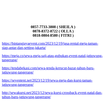
0857-7733-3808 ( SHEILA )
0878-8372-8722 ( OLLA )
0818-0804-8580 ( FITRI )
https://bintangjayaevent.com/2023/12/19/jasa-rental-meja-taman-
siap-antar-dan-setting-jakarta/
https://meja.co/sewa-meja-saji-atau-gubukan-event-natal-jatiuwung-
tangerang/
https://tendabekasi.com/sewa-tenda-kerucut-bazar-tahun-baru-
jatiuwung-tangerang/
https://seventent.net/2023/12/19/sewa-meja-dan-kursi-taman-
jatiuwung-tangerang/
http://sewakursi.net/2023/12/sewa-kursi-crossback-event-natal-dan-
tahun-baru-jatiuwung-tangerang/