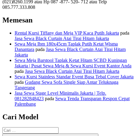
(021)8260.1199 atau Hp 087 -877- 520- 712 atau Telp
085.777.333.808
Memesan
Rental Kursi Tiffany dan Meja VIP Kaca Putih Jakarta
pada
Jasa Sewa Black Curtain Atai Tirai Hitam Jakarta
Sewa Meja Ibm 180x45cm Taplak Putih Ketat Wisma
Danantara
pada
Jasa Sewa Black Curtain Atai Tirai Hitam
Jakarta
Sewa Meja Barstool Taplak Ketat Hitam SCBD Kuningan
Jakarta | Pusat Sewa Meja & Sewa Kursi Event Kantor Anda
pada
Jasa Sewa Black Curtain Atai Tirai Hitam Jakarta
Sewa Kursi Stainless Standar Event Busa Tebal Cover Jakarta
pada
Gudang Sewa Sofa Single Siap Antar Teluknaga
Tangerang
Jasa Sewa Stage Level Minimalis Jakarta | Telp.
081282848423
pada
Sewa Tenda Transparan Respon Cepat
Palembang
Cari Model
Pencarian
untuk: