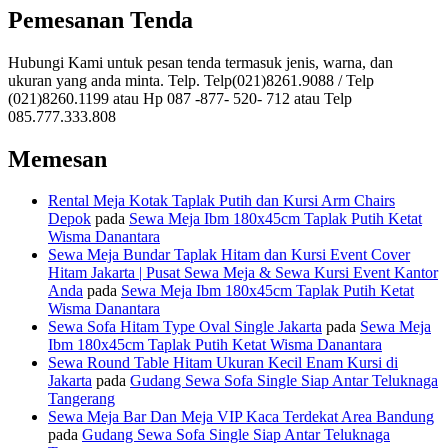
Pemesanan Tenda
Hubungi Kami untuk pesan tenda termasuk jenis, warna, dan
ukuran yang anda minta. Telp. Telp(021)8261.9088 / Telp
(021)8260.1199 atau Hp 087 -877- 520- 712 atau Telp
085.777.333.808
Memesan
Rental Meja Kotak Taplak Putih dan Kursi Arm Chairs
Depok
pada
Sewa Meja Ibm 180x45cm Taplak Putih Ketat
Wisma Danantara
Sewa Meja Bundar Taplak Hitam dan Kursi Event Cover
Hitam Jakarta | Pusat Sewa Meja & Sewa Kursi Event Kantor
Anda
pada
Sewa Meja Ibm 180x45cm Taplak Putih Ketat
Wisma Danantara
Sewa Sofa Hitam Type Oval Single Jakarta
pada
Sewa Meja
Ibm 180x45cm Taplak Putih Ketat Wisma Danantara
Sewa Round Table Hitam Ukuran Kecil Enam Kursi di
Jakarta
pada
Gudang Sewa Sofa Single Siap Antar Teluknaga
Tangerang
Sewa Meja Bar Dan Meja VIP Kaca Terdekat Area Bandung
pada
Gudang Sewa Sofa Single Siap Antar Teluknaga