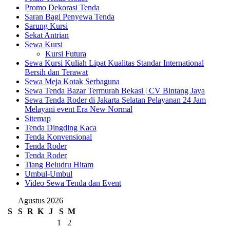
Promo Dekorasi Tenda
Saran Bagi Penyewa Tenda
Sarung Kursi
Sekat Antrian
Sewa Kursi
Kursi Futura
Sewa Kursi Kuliah Lipat Kualitas Standar International
Bersih dan Terawat
Sewa Meja Kotak Serbaguna
Sewa Tenda Bazar Termurah Bekasi | CV Bintang Jaya
Sewa Tenda Roder di Jakarta Selatan Pelayanan 24 Jam
Melayani event Era New Normal
Sitemap
Tenda Dingding Kaca
Tenda Konvensional
Tenda Roder
Tenda Roder
Tiang Beludru Hitam
Umbul-Umbul
Video Sewa Tenda dan Event
Agustus 2026
S
S
R
K
J
S
M
1
2