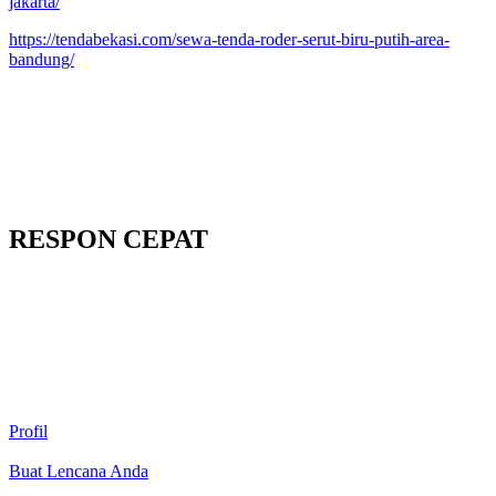
jakarta/
https://tendabekasi.com/sewa-tenda-roder-serut-biru-putih-area-
bandung/
RESPON CEPAT
Profil
Buat Lencana Anda