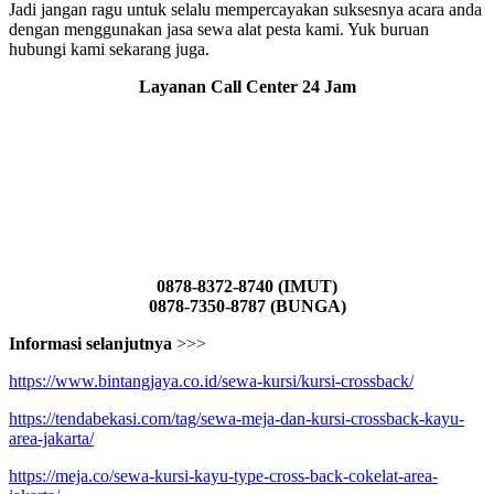
Jadi jangan ragu untuk selalu mempercayakan suksesnya acara anda
dengan menggunakan jasa sewa alat pesta kami. Yuk buruan
hubungi kami sekarang juga.
Layanan Call Center 24 Jam
0878-8372-8740 (IMUT)
0878-7350-8787 (BUNGA)
Informasi selanjutnya
>>>
https://www.bintangjaya.co.id/sewa-kursi/kursi-crossback/
https://tendabekasi.com/tag/sewa-meja-dan-kursi-crossback-kayu-
area-jakarta/
https://meja.co/sewa-kursi-kayu-type-cross-back-cokelat-area-