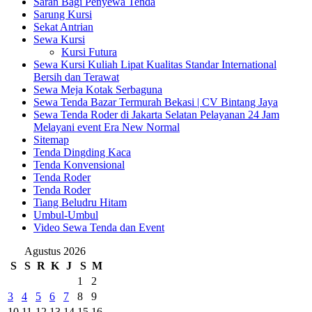
Saran Bagi Penyewa Tenda
Sarung Kursi
Sekat Antrian
Sewa Kursi
Kursi Futura
Sewa Kursi Kuliah Lipat Kualitas Standar International
Bersih dan Terawat
Sewa Meja Kotak Serbaguna
Sewa Tenda Bazar Termurah Bekasi | CV Bintang Jaya
Sewa Tenda Roder di Jakarta Selatan Pelayanan 24 Jam
Melayani event Era New Normal
Sitemap
Tenda Dingding Kaca
Tenda Konvensional
Tenda Roder
Tenda Roder
Tiang Beludru Hitam
Umbul-Umbul
Video Sewa Tenda dan Event
Agustus 2026
S
S
R
K
J
S
M
1
2
3
4
5
6
7
8
9
10
11
12
13
14
15
16