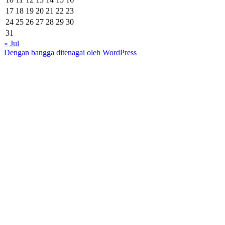
17
18
19
20
21
22
23
24
25
26
27
28
29
30
31
« Jul
Dengan bangga ditenagai oleh WordPress