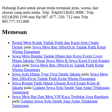
Hubungi Kami untuk pesan tenda termasuk jenis, warna, dan
ukuran yang anda minta. Telp. Telp(021)8261.9088 / Telp
(021)8260.1199 atau Hp 087 -877- 520- 712 atau Telp
085.777.333.808
Memesan
Rental Meja Kotak Taplak Putih dan Kursi Arm Chairs
Depok
pada
Sewa Meja Ibm 180x45cm Taplak Putih Ketat
Wisma Danantara
Sewa Meja Bundar Taplak Hitam dan Kursi Event Cover
Hitam Jakarta | Pusat Sewa Meja & Sewa Kursi Event Kantor
Anda
pada
Sewa Meja Ibm 180x45cm Taplak Putih Ketat
Wisma Danantara
Sewa Sofa Hitam Type Oval Single Jakarta
pada
Sewa Meja
Ibm 180x45cm Taplak Putih Ketat Wisma Danantara
Sewa Round Table Hitam Ukuran Kecil Enam Kursi di
Jakarta
pada
Gudang Sewa Sofa Single Siap Antar Teluknaga
Tangerang
Sewa Meja Bar Dan Meja VIP Kaca Terdekat Area Bandung
pada
Gudang Sewa Sofa Single Siap Antar Teluknaga
Tangerang