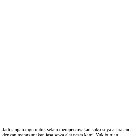
Jadi jangan ragu untuk selalu mempercayakan suksesnya acara anda
dengan menggunakan jasa sewa alat pesta kami. Yuk buruan