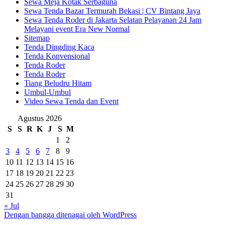
Sewa Meja Kotak Serbaguna
Sewa Tenda Bazar Termurah Bekasi | CV Bintang Jaya
Sewa Tenda Roder di Jakarta Selatan Pelayanan 24 Jam
Melayani event Era New Normal
Sitemap
Tenda Dingding Kaca
Tenda Konvensional
Tenda Roder
Tenda Roder
Tiang Beludru Hitam
Umbul-Umbul
Video Sewa Tenda dan Event
Agustus 2026
S
S
R
K
J
S
M
1
2
3
4
5
6
7
8
9
10
11
12
13
14
15
16
17
18
19
20
21
22
23
24
25
26
27
28
29
30
31
« Jul
Dengan bangga ditenagai oleh WordPress