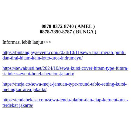
0878-8372-8740 ( AMEL )
0878-7350-8787 ( BUNGA )
Informasi lebih lanjut>>>
https://bintangjayaevent.com/2024/10/11/sewa-tirai-merah-putih-
dan-tirai-hitam-kain-lotto-area-indramayu/
https://sewakursi.net/2024/10/sewa-kursi-cover-hitam-type-futura-
stainless-event-hotel-sheraton-jakarta/
https://meja.co/sewa-meja-jamuan-type-round-table-setting-kursi-
melingkar-area-jakarta/
https://tendabekasi.com/sewa-tenda-plafon-dan-atap-kerucut-area-
terdekat-jakarta/