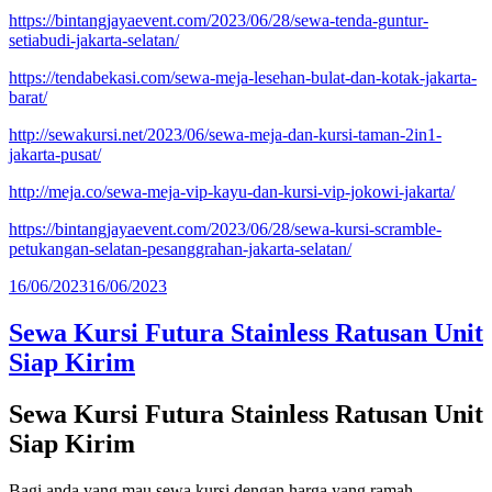
https://bintangjayaevent.com/2023/06/28/sewa-tenda-guntur-
setiabudi-jakarta-selatan/
https://tendabekasi.com/sewa-meja-lesehan-bulat-dan-kotak-jakarta-
barat/
http://sewakursi.net/2023/06/sewa-meja-dan-kursi-taman-2in1-
jakarta-pusat/
http://meja.co/sewa-meja-vip-kayu-dan-kursi-vip-jokowi-jakarta/
https://bintangjayaevent.com/2023/06/28/sewa-kursi-scramble-
petukangan-selatan-pesanggrahan-jakarta-selatan/
Diposkan
16/06/2023
16/06/2023
pada
Sewa Kursi Futura Stainless Ratusan Unit
Siap Kirim
Sewa Kursi Futura Stainless Ratusan Unit
Siap Kirim
Bagi anda yang mau sewa kursi dengan harga yang ramah