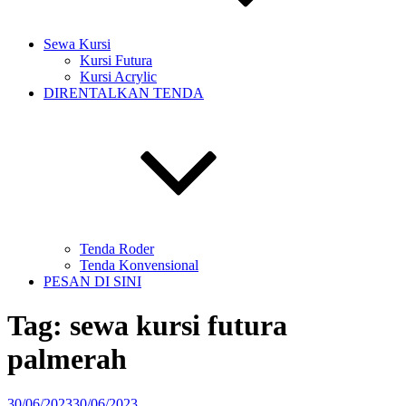
Sewa Kursi
Kursi Futura
Kursi Acrylic
DIRENTALKAN TENDA
Tenda Roder
Tenda Konvensional
PESAN DI SINI
Tag:
sewa kursi futura
palmerah
Diposkan
30/06/2023
30/06/2023