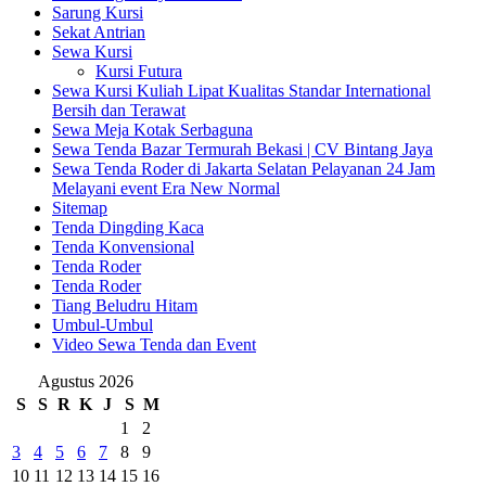
Sarung Kursi
Sekat Antrian
Sewa Kursi
Kursi Futura
Sewa Kursi Kuliah Lipat Kualitas Standar International
Bersih dan Terawat
Sewa Meja Kotak Serbaguna
Sewa Tenda Bazar Termurah Bekasi | CV Bintang Jaya
Sewa Tenda Roder di Jakarta Selatan Pelayanan 24 Jam
Melayani event Era New Normal
Sitemap
Tenda Dingding Kaca
Tenda Konvensional
Tenda Roder
Tenda Roder
Tiang Beludru Hitam
Umbul-Umbul
Video Sewa Tenda dan Event
Agustus 2026
S
S
R
K
J
S
M
1
2
3
4
5
6
7
8
9
10
11
12
13
14
15
16