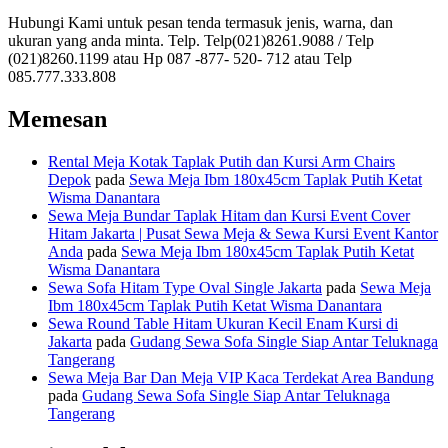
Hubungi Kami untuk pesan tenda termasuk jenis, warna, dan
ukuran yang anda minta. Telp. Telp(021)8261.9088 / Telp
(021)8260.1199 atau Hp 087 -877- 520- 712 atau Telp
085.777.333.808
Memesan
Rental Meja Kotak Taplak Putih dan Kursi Arm Chairs
Depok
pada
Sewa Meja Ibm 180x45cm Taplak Putih Ketat
Wisma Danantara
Sewa Meja Bundar Taplak Hitam dan Kursi Event Cover
Hitam Jakarta | Pusat Sewa Meja & Sewa Kursi Event Kantor
Anda
pada
Sewa Meja Ibm 180x45cm Taplak Putih Ketat
Wisma Danantara
Sewa Sofa Hitam Type Oval Single Jakarta
pada
Sewa Meja
Ibm 180x45cm Taplak Putih Ketat Wisma Danantara
Sewa Round Table Hitam Ukuran Kecil Enam Kursi di
Jakarta
pada
Gudang Sewa Sofa Single Siap Antar Teluknaga
Tangerang
Sewa Meja Bar Dan Meja VIP Kaca Terdekat Area Bandung
pada
Gudang Sewa Sofa Single Siap Antar Teluknaga
Tangerang