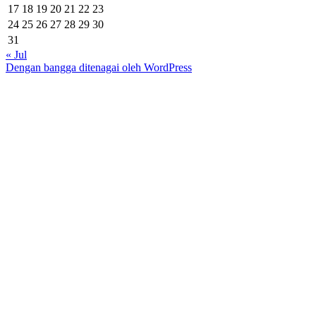
17
18
19
20
21
22
23
24
25
26
27
28
29
30
31
« Jul
Dengan bangga ditenagai oleh WordPress