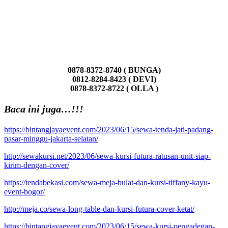
0878-8372-8740 ( BUNGA)
0812-8284-8423 ( DEVI)
0878-8372-8722 ( OLLA )
Baca ini juga…!!!
https://bintangjayaevent.com/2023/06/15/sewa-tenda-jati-padang-
pasar-minggu-jakarta-selatan/
http://sewakursi.net/2023/06/sewa-kursi-futura-ratusan-unit-siap-
kirim-dengan-cover/
https://tendabekasi.com/sewa-meja-bulat-dan-kursi-tiffany-kayu-
event-bogor/
http://meja.co/sewa-long-table-dan-kursi-futura-cover-ketat/
https://bintangjayaevent.com/2023/06/15/sewa-kursi-pengadegan-