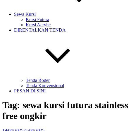
Sewa Kursi
Kursi Futura
Kursi Acrylic
DIRENTALKAN TENDA
Tenda Roder
Tenda Konvensional
PESAN DI SINI
Tag:
sewa kursi futura stainless
free ongkir
Diposkan
19/04/2025
21/04/2025