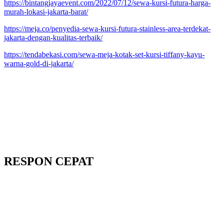
https://bintangjayaevent.com/2022/07/12/sewa-kursi-futura-harga-
murah-lokasi-jakarta-barat/
https://meja.co/penyedia-sewa-kursi-futura-stainless-area-terdekat-
jakarta-dengan-kualitas-terbaik/
https://tendabekasi.com/sewa-meja-kotak-set-kursi-tiffany-kayu-
warna-gold-di-jakarta/
RESPON CEPAT