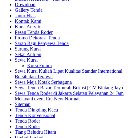
Download
Gallery Tenda
Janur Hias
Kontak Kami
Kursi Acrylic
Pesan Tenda Roder
Promo Dekorasi Tenda
Saran Bagi Penyewa Tenda
Sarung Kursi
Sekat Antrian
Sewa Kursi
Kursi Futura
Sewa Kursi Kuliah Lipat Kualitas Standar International
Bersih dan Terawat
Sewa Meja Kotak Serbaguna
Sewa Tenda Bazar Termurah Bekasi | CV Bintang Jaya
Sewa Tenda Roder di Jakarta Selatan Pelayanan 24 Jam
Melayani event Era New Normal
Sitemap
Tenda Dingding Kaca
Tenda Konvensional
Tenda Roder
Tenda Roder
Tiang Beludru Hitam
Umbul-Umbul