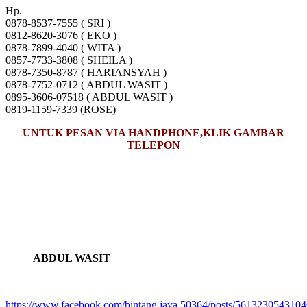
Hp.
0878-8537-7555 ( SRI )
0812-8620-3076 ( EKO )
0878-7899-4040 ( WITA )
0857-7733-3808 ( SHEILA )
0878-7350-8787 ( HARIANSYAH )
0878-7752-0712 ( ABDUL WASIT )
0895-3606-07518 ( ABDUL WASIT )
0819-1159-7339 (ROSE)
UNTUK PESAN VIA HANDPHONE,KLIK GAMBAR
TELEPON
ABDUL WASIT
https://www.facebook.com/bintang.jaya.50364/posts/561323054310