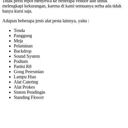
Tidak perlu repot menyewa ke beberapa vendor lain untuk
melengkapi kekurangan, karena di kami semuanya serba ada tidak
hanya kursi saja.
Adapun beberapa jenis alat pesta lainnya, yaitu :
Tenda
Panggung
Meja
Pelaminan
Backdrop
Sound System
Podium
Partisi R8
Gong Peresmian
Lampu Hias
Alat Catering
Alat Prokes
Sistem Pendingin
Standing Flower