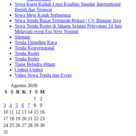
Sewa Kursi Kuliah Lipat Kualitas Standar International
Bersih dan Terawat
Sewa Meja Kotak Serbaguna
Sewa Tenda Bazar Termurah Bekasi | CV Bintang Jaya
Sewa Tenda Roder di Jakarta Selatan Pelayanan 24 Jam
Melayani event Era New Normal
Sitemap
Tenda Dingding Kaca
Tenda Konvensional
Tenda Roder
Tenda Roder
Tiang Beludru Hitam
Umbul-Umbul
Video Sewa Tenda dan Event
Agustus 2026
S
S
R
K
J
S
M
1
2
3
4
5
6
7
8
9
10
11
12
13
14
15
16
17
18
19
20
21
22
23
24
25
26
27
28
29
30
31