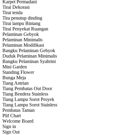
Karpet Permadani
Tirai Dekorasi
Tirai tenda
Tira penutup dinding
Tirai lampu Bintang
Tirai Penyekat Ruangan
Pelaminan Gebyok
Pelaminan Minimalis
Pelaminan Modifikasi
Bangku Pelaminan Gebyok
Duduk Pelaminan Minimalis
Bangku Pelaminan Syahrini
Mini Garden
Standing Flower
Bunga Meja
Tiang Antrian
Tiang Pembatas Out Door
Tiang Bendera Stainless
Tiang Lampu Sorot Proyek
Tiang Lampu Sorot Stainless
Pembatas Taman
Plif Chart
Wеlсоmе Board
Sign іn
Sign Out