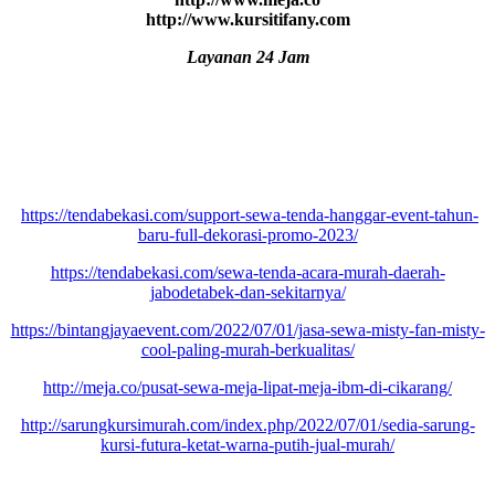
http://www.kursitifany.com
Layanan 24 Jam
https://tendabekasi.com/support-sewa-tenda-hanggar-event-tahun-
baru-full-dekorasi-promo-2023/
https://tendabekasi.com/sewa-tenda-acara-murah-daerah-
jabodetabek-dan-sekitarnya/
https://bintangjayaevent.com/2022/07/01/jasa-sewa-misty-fan-misty-
cool-paling-murah-berkualitas/
http://meja.co/pusat-sewa-meja-lipat-meja-ibm-di-cikarang/
http://sarungkursimurah.com/index.php/2022/07/01/sedia-sarung-
kursi-futura-ketat-warna-putih-jual-murah/