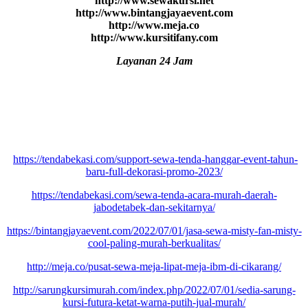
http://www.sewakursi.net
http://www.bintangjayaevent.com
http://www.meja.co
http://www.kursitifany.com
Layanan 24 Jam
https://tendabekasi.com/support-sewa-tenda-hanggar-event-tahun-
baru-full-dekorasi-promo-2023/
https://tendabekasi.com/sewa-tenda-acara-murah-daerah-
jabodetabek-dan-sekitarnya/
https://bintangjayaevent.com/2022/07/01/jasa-sewa-misty-fan-misty-
cool-paling-murah-berkualitas/
http://meja.co/pusat-sewa-meja-lipat-meja-ibm-di-cikarang/
http://sarungkursimurah.com/index.php/2022/07/01/sedia-sarung-
kursi-futura-ketat-warna-putih-jual-murah/