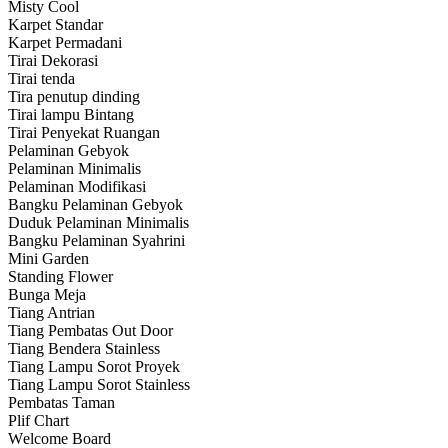
Misty Cool
Karpet Standar
Karpet Permadani
Tirai Dekorasi
Tirai tenda
Tira penutup dinding
Tirai lampu Bintang
Tirai Penyekat Ruangan
Pelaminan Gebyok
Pelaminan Minimalis
Pelaminan Modifikasi
Bangku Pelaminan Gebyok
Duduk Pelaminan Minimalis
Bangku Pelaminan Syahrini
Mini Garden
Standing Flower
Bunga Meja
Tiang Antrian
Tiang Pembatas Out Door
Tiang Bendera Stainless
Tiang Lampu Sorot Proyek
Tiang Lampu Sorot Stainless
Pembatas Taman
Plif Chart
Wеlсоmе Board