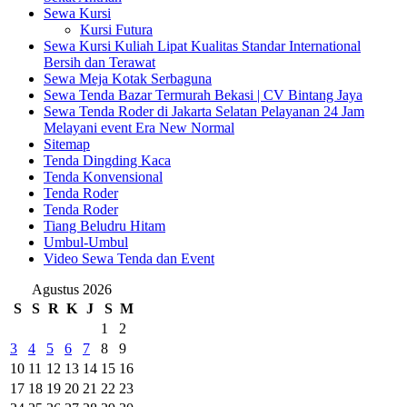
Sewa Kursi
Kursi Futura
Sewa Kursi Kuliah Lipat Kualitas Standar International
Bersih dan Terawat
Sewa Meja Kotak Serbaguna
Sewa Tenda Bazar Termurah Bekasi | CV Bintang Jaya
Sewa Tenda Roder di Jakarta Selatan Pelayanan 24 Jam
Melayani event Era New Normal
Sitemap
Tenda Dingding Kaca
Tenda Konvensional
Tenda Roder
Tenda Roder
Tiang Beludru Hitam
Umbul-Umbul
Video Sewa Tenda dan Event
Agustus 2026
S
S
R
K
J
S
M
1
2
3
4
5
6
7
8
9
10
11
12
13
14
15
16
17
18
19
20
21
22
23