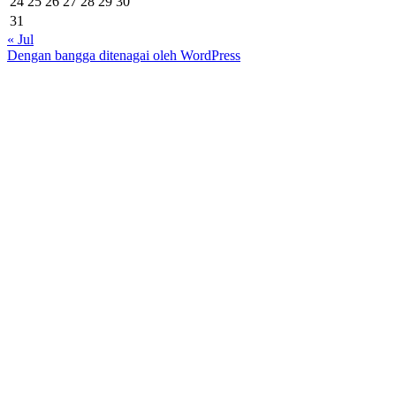
24
25
26
27
28
29
30
31
« Jul
Dengan bangga ditenagai oleh WordPress