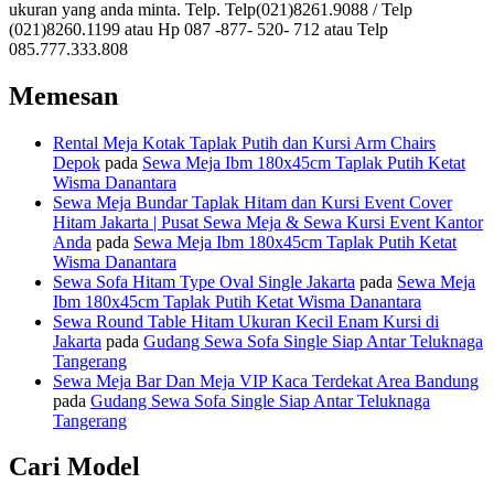
ukuran yang anda minta. Telp. Telp(021)8261.9088 / Telp
(021)8260.1199 atau Hp 087 -877- 520- 712 atau Telp
085.777.333.808
Memesan
Rental Meja Kotak Taplak Putih dan Kursi Arm Chairs
Depok
pada
Sewa Meja Ibm 180x45cm Taplak Putih Ketat
Wisma Danantara
Sewa Meja Bundar Taplak Hitam dan Kursi Event Cover
Hitam Jakarta | Pusat Sewa Meja & Sewa Kursi Event Kantor
Anda
pada
Sewa Meja Ibm 180x45cm Taplak Putih Ketat
Wisma Danantara
Sewa Sofa Hitam Type Oval Single Jakarta
pada
Sewa Meja
Ibm 180x45cm Taplak Putih Ketat Wisma Danantara
Sewa Round Table Hitam Ukuran Kecil Enam Kursi di
Jakarta
pada
Gudang Sewa Sofa Single Siap Antar Teluknaga
Tangerang
Sewa Meja Bar Dan Meja VIP Kaca Terdekat Area Bandung
pada
Gudang Sewa Sofa Single Siap Antar Teluknaga
Tangerang
Cari Model