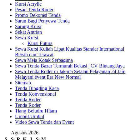
Kursi Acrylic
Pesan Tenda Roder
Promo Dekorasi Tenda
Saran Bagi Penyewa Tenda
Sarung Kursi
Sekat Antrian
Sewa Kursi
Kursi Futura
Sewa Kursi Kuliah Lipat Kualitas Standar International
Bersih dan Terawat
Sewa Meja Kotak Serbaguna
Sewa Tenda Bazar Termurah Bekasi | CV Bintang Jaya
Sewa Tenda Roder di Jakarta Selatan Pelayanan 24 Jam
Melayani event Era New Normal
Sitemap
Tenda Dingding Kaca
Tenda Konvensional
Tenda Roder
Tenda Roder
Tiang Beludru Hitam
Umbul-Umbul
Video Sewa Tenda dan Event
Agustus 2026
S
S
R
K
J
S
M