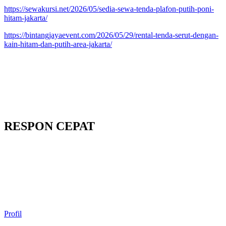
https://sewakursi.net/2026/05/sedia-sewa-tenda-plafon-putih-poni-
hitam-jakarta/
https://bintangjayaevent.com/2026/05/29/rental-tenda-serut-dengan-
kain-hitam-dan-putih-area-jakarta/
RESPON CEPAT
Profil