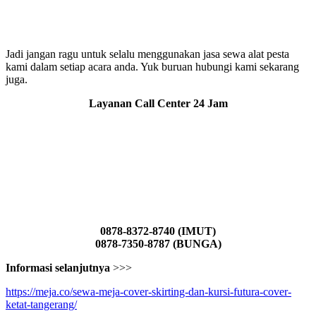
Jadi jangan ragu untuk selalu menggunakan jasa sewa alat pesta
kami dalam setiap acara anda. Yuk buruan hubungi kami sekarang
juga.
Layanan Call Center 24 Jam
0878-8372-8740 (IMUT)
0878-7350-8787 (BUNGA)
Informasi selanjutnya
>>>
https://meja.co/sewa-meja-cover-skirting-dan-kursi-futura-cover-
ketat-tangerang/