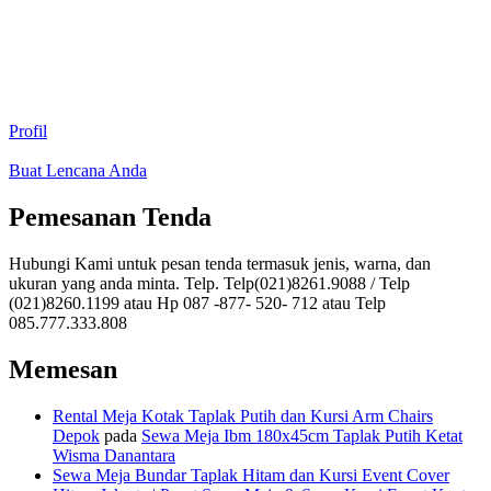
Profil
Buat Lencana Anda
Pemesanan Tenda
Hubungi Kami untuk pesan tenda termasuk jenis, warna, dan
ukuran yang anda minta. Telp. Telp(021)8261.9088 / Telp
(021)8260.1199 atau Hp 087 -877- 520- 712 atau Telp
085.777.333.808
Memesan
Rental Meja Kotak Taplak Putih dan Kursi Arm Chairs
Depok
pada
Sewa Meja Ibm 180x45cm Taplak Putih Ketat
Wisma Danantara
Sewa Meja Bundar Taplak Hitam dan Kursi Event Cover