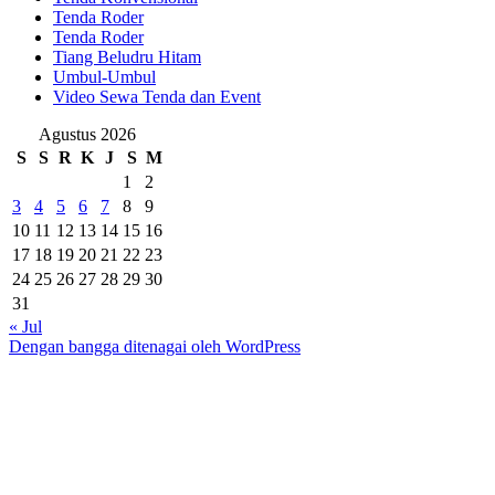
Tenda Roder
Tenda Roder
Tiang Beludru Hitam
Umbul-Umbul
Video Sewa Tenda dan Event
Agustus 2026
S
S
R
K
J
S
M
1
2
3
4
5
6
7
8
9
10
11
12
13
14
15
16
17
18
19
20
21
22
23
24
25
26
27
28
29
30
31
« Jul
Dengan bangga ditenagai oleh WordPress