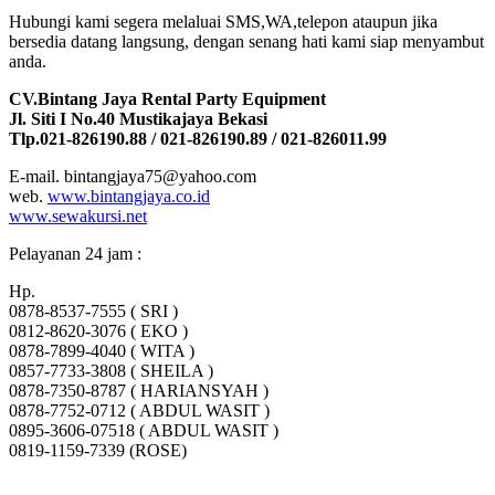
Hubungi kami segera melaluai SMS,WA,telepon ataupun jika
bersedia datang langsung, dengan senang hati kami siap menyambut
anda.
CV.Bintang Jaya Rental Party Equipment
Jl. Siti I No.40 Mustikajaya Bekasi
Tlp.021-826190.88 / 021-826190.89 / 021-826011.99
E-mail. bintangjaya75@yahoo.com
web.
www.bintangjaya.co.id
www.sewakursi.net
Pelayanan 24 jam :
Hp.
0878-8537-7555 ( SRI )
0812-8620-3076 ( EKO )
0878-7899-4040 ( WITA )
0857-7733-3808 ( SHEILA )
0878-7350-8787 ( HARIANSYAH )
0878-7752-0712 ( ABDUL WASIT )
0895-3606-07518 ( ABDUL WASIT )
0819-1159-7339 (ROSE)