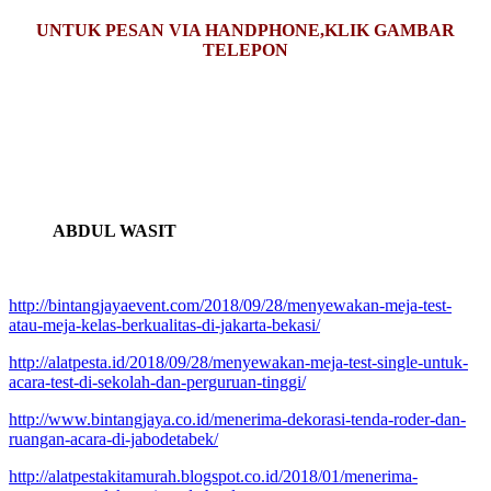
UNTUK PESAN VIA HANDPHONE,KLIK GAMBAR
TELEPON
ABDUL WASIT
http://bintangjayaevent.com/2018/09/28/menyewakan-meja-test-
atau-meja-kelas-berkualitas-di-jakarta-bekasi/
http://alatpesta.id/2018/09/28/menyewakan-meja-test-single-untuk-
acara-test-di-sekolah-dan-perguruan-tinggi/
http://www.bintangjaya.co.id/menerima-dekorasi-tenda-roder-dan-
ruangan-acara-di-jabodetabek/
http://alatpestakitamurah.blogspot.co.id/2018/01/menerima-