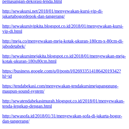
pemasangan-dekorasi-tenda.html
http://sewakursi.net/2018/01/menyewakan-kursi-vip-di-
jakartabogordepok-dan-tangerang/
http://sewakursivipkita.blogspot.co.id/2018/01/menyewakan-kursi-
vip-di.html
http://meja.co/menyewakan-meja-kotak-ukuran-180cm-x-80cm-di-
jabodetabek/
http://sewakursimejakita.blogspot.co.id/2018/01/menyewakan-meja-
kotak-ukuran-180x80cm.html
https://business.google.com/u/0/posts/l/02693351418642019342?
hl=id
https://tendabekasi.com/menyewakan-tendakursimejapanggung-
maupun-sound-system/
http://sewatendabekasimurah.blogspot.co.id/2018/01/menyewakan-
tenda-lengkap-dengan.html
http://sewasofa.id/2018/01/31/menyewakan-sofa-di-jakarta-bogor-
dan-tangerang/