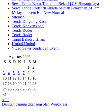
Sewa Tenda Bazar Termurah Bekasi | CV Bintang Jaya
Sewa Tenda Roder di Jakarta Selatan Pelayanan 24 Jam
Melayani event Era New Normal
Sitemap
Tenda Dingding Kaca
Tenda Konvensional
Tenda Roder
Tenda Roder
Tiang Beludru Hitam
Umbul-Umbul
Video Sewa Tenda dan Event
Agustus 2026
S
S
R
K
J
S
M
1
2
3
4
5
6
7
8
9
10
11
12
13
14
15
16
17
18
19
20
21
22
23
24
25
26
27
28
29
30
31
« Jul
Dengan bangga ditenagai oleh WordPress