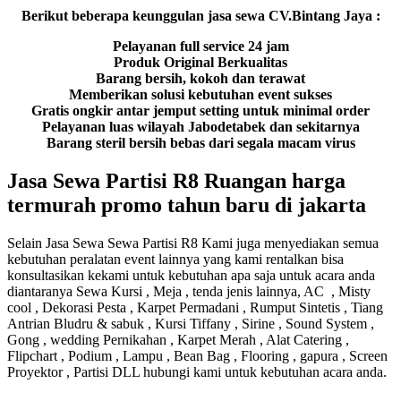
Berikut beberapa keunggulan jasa sewa CV.Bintang Jaya :
Pelayanan full service 24 jam
Produk Original Berkualitas
Barang bersih, kokoh dan terawat
Memberikan solusi kebutuhan event sukses
Gratis ongkir antar jemput setting untuk minimal order
Pelayanan luas wilayah Jabodetabek dan sekitarnya
Barang steril bersih bebas dari segala macam virus
Jasa Sewa Partisi R8 Ruangan harga
termurah promo tahun baru di jakarta
Selain Jasa Sewa Sewa Partisi R8 Kami juga menyediakan semua
kebutuhan peralatan event lainnya yang kami rentalkan bisa
konsultasikan kekami untuk kebutuhan apa saja untuk acara anda
diantaranya Sewa Kursi , Meja , tenda jenis lainnya, AC , Misty
cool , Dekorasi Pesta , Karpet Permadani , Rumput Sintetis , Tiang
Antrian Bludru & sabuk , Kursi Tiffany , Sirine , Sound System ,
Gong , wedding Pernikahan , Karpet Merah , Alat Catering ,
Flipchart , Podium , Lampu , Bean Bag , Flooring , gapura , Screen
Proyektor , Partisi DLL hubungi kami untuk kebutuhan acara anda.