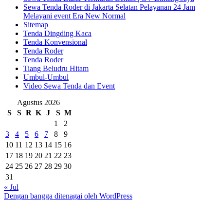
Sewa Tenda Roder di Jakarta Selatan Pelayanan 24 Jam
Melayani event Era New Normal
Sitemap
Tenda Dingding Kaca
Tenda Konvensional
Tenda Roder
Tenda Roder
Tiang Beludru Hitam
Umbul-Umbul
Video Sewa Tenda dan Event
Agustus 2026
S
S
R
K
J
S
M
1
2
3
4
5
6
7
8
9
10
11
12
13
14
15
16
17
18
19
20
21
22
23
24
25
26
27
28
29
30
31
« Jul
Dengan bangga ditenagai oleh WordPress