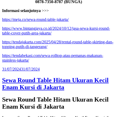
0878-7350-8787 (BUNGA)
Informasi selanjutnya
>>>
https://meja.co/sewa-round-table-jakarta/
https://www.bintangjaya.co.id/2024/10/12/jasa-sewa-kursi-round-
table-cover-putih-area-jakarta/
https://tendajakarta.com/2025/04/28/rental-round-table-skirting-dan-
topping-putih-di-tangerang/
https://tendabekasi.com/sewa-rolltop-atau-pemanas-makanan-
stainless-jakarta/
Diposkan
31/07/2024
31/07/2024
pada
Sewa Round Table Hitam Ukuran Kecil
Enam Kursi di Jakarta
Sewa Round Table Hitam Ukuran Kecil
Enam Kursi di Jakarta