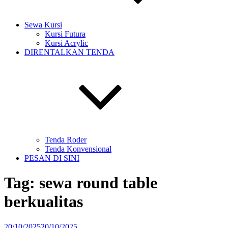
Sewa Kursi
Kursi Futura
Kursi Acrylic
DIRENTALKAN TENDA
Tenda Roder
Tenda Konvensional
PESAN DI SINI
Tag:
sewa round table
berkualitas
Diposkan
20/10/2025
20/10/2025