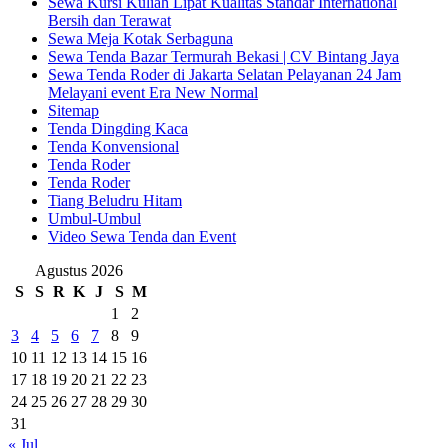
Sewa Kursi Kuliah Lipat Kualitas Standar International
Bersih dan Terawat
Sewa Meja Kotak Serbaguna
Sewa Tenda Bazar Termurah Bekasi | CV Bintang Jaya
Sewa Tenda Roder di Jakarta Selatan Pelayanan 24 Jam
Melayani event Era New Normal
Sitemap
Tenda Dingding Kaca
Tenda Konvensional
Tenda Roder
Tenda Roder
Tiang Beludru Hitam
Umbul-Umbul
Video Sewa Tenda dan Event
Agustus 2026
S
S
R
K
J
S
M
1
2
3
4
5
6
7
8
9
10
11
12
13
14
15
16
17
18
19
20
21
22
23
24
25
26
27
28
29
30
31
« Jul