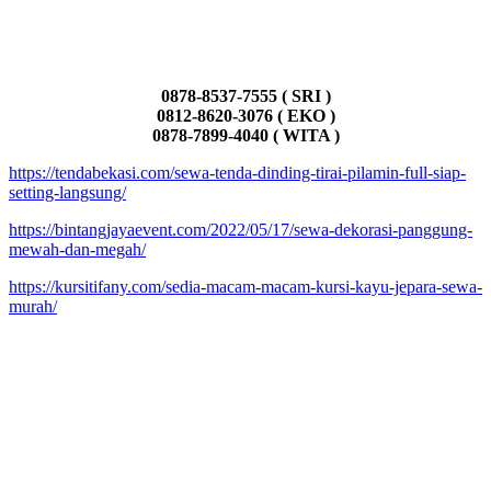
0878-8537-7555 ( SRI )
0812-8620-3076 ( EKO )
0878-7899-4040 ( WITA )
https://tendabekasi.com/sewa-tenda-dinding-tirai-pilamin-full-siap-
setting-langsung/
https://bintangjayaevent.com/2022/05/17/sewa-dekorasi-panggung-
mewah-dan-megah/
https://kursitifany.com/sedia-macam-macam-kursi-kayu-jepara-sewa-
murah/