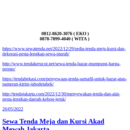
0812-8620-3076 ( EKO )
0878-7899-4040 ( WITA )
https://www.sewatenda.net/2022/12/29/sedia-tenda-meja-kursi-dan-
dekorasi-pesta-lengkap-sewa-murah/
http://www.tendakerucut.net/sewa-tenda-bazar-mumpung-harga-
promo/
https://tendabekasi.com/penyewaan-tenda-sarnafil-untuk-bazar-atau-
pameran-kirim-jabodetabek/
http://tendajakarta.com/2022/12/30/menyewakan-tenda-dan-alat-
pesta-lengkap-daerah-kebon-jeruk/
Diposkan
26/05/2022
pada
Sewa Tenda Meja dan Kursi Akad
Mewah Jakarta