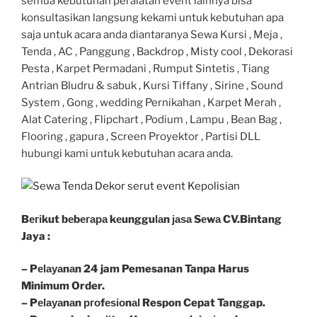
semua kebutuhan peralatan event lainnya bisa
konsultasikan langsung kekami untuk kebutuhan apa
saja untuk acara anda diantaranya Sewa Kursi , Meja ,
Tenda , AC , Panggung , Backdrop , Misty cool , Dekorasi
Pesta , Karpet Permadani , Rumput Sintetis , Tiang
Antrian Bludru & sabuk , Kursi Tiffany , Sirine , Sound
System , Gong , wedding Pernikahan , Karpet Merah ,
Alat Catering , Flipchart , Podium , Lampu , Bean Bag ,
Flooring , gapura , Screen Proyektor , Partisi DLL
hubungi kami untuk kebutuhan acara anda.
Bегіkut bеbегара kеungguӏаn јаѕа Sеwа CV.Bintang
Jaya :
– Pеӏауаnаn 24 jam Pemesanan Tanpa Harus
Minimum Order.
– Pеӏауаnаn ргоfеѕіоnаӏ Respon Cepat Tanggap.