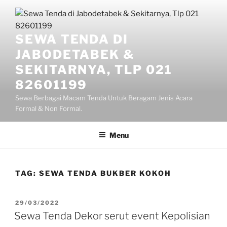
Lompat
ke
konten
SEWA TENDA DI
JABODETABEK &
SEKITARNYA, TLP 021
82601199
Sewa Berbagai Macam Tenda Untuk Beragam Jenis Acara
Formal & Non Formal.
Menu
TAG:
SEWA TENDA BUKBER KOKOH
DIPOSKAN
29/03/2022
PADA
Sewa Tenda Dekor serut event Kepolisian