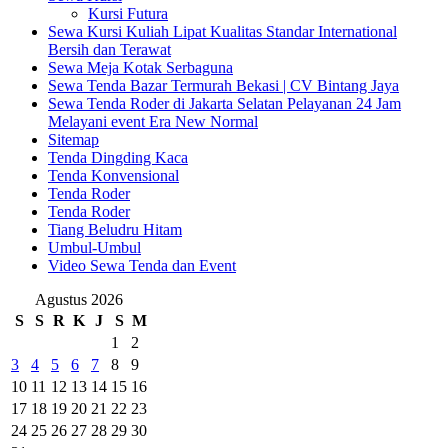
Kursi Futura
Sewa Kursi Kuliah Lipat Kualitas Standar International
Bersih dan Terawat
Sewa Meja Kotak Serbaguna
Sewa Tenda Bazar Termurah Bekasi | CV Bintang Jaya
Sewa Tenda Roder di Jakarta Selatan Pelayanan 24 Jam
Melayani event Era New Normal
Sitemap
Tenda Dingding Kaca
Tenda Konvensional
Tenda Roder
Tenda Roder
Tiang Beludru Hitam
Umbul-Umbul
Video Sewa Tenda dan Event
Agustus 2026
S
S
R
K
J
S
M
1
2
3
4
5
6
7
8
9
10
11
12
13
14
15
16
17
18
19
20
21
22
23
24
25
26
27
28
29
30