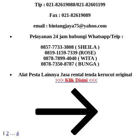
Tlp : 021-82619088/021-82601199
Fax : 021-82619089
email : bintangjaya75@yahoo.com
Pelayanan 24 jam hubungi Whatsapp/Telp :
0857-7733-3808 ( SHEILA )
0819-1159-7339 (ROSE)
0878-7899-4040 ( WITA )
0878-7350-8787 ( BUNGA )
Alat Pesta Lainnya Jasa rental tenda kerucut original
>>> Klik Disini <<<
Paginasi
Laman
Laman
Laman
Laman
selanjutnya
pos
1
2
…
4