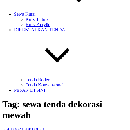
Sewa Kursi
Kursi Futura
Kursi Acrylic
DIRENTALKAN TENDA
Tenda Roder
Tenda Konvensional
PESAN DI SINI
Tag:
sewa tenda dekorasi
mewah
Diposkan
31/01/2023
31/01/2023