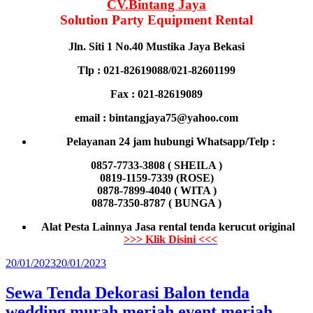
CV.Bintang Jaya
Solution Party Equipment Rental
Jln. Siti 1 No.40 Mustika Jaya Bekasi
Tlp : 021-82619088/021-82601199
Fax : 021-82619089
email : bintangjaya75@yahoo.com
Pelayanan 24 jam hubungi Whatsapp/Telp :
0857-7733-3808 ( SHEILA )
0819-1159-7339 (ROSE)
0878-7899-4040 ( WITA )
0878-7350-8787 ( BUNGA )
Alat Pesta Lainnya Jasa rental tenda kerucut original
>>> Klik Disini <<<
Diposkan
20/01/2023
20/01/2023
pada
Sewa Tenda Dekorasi Balon tenda
wedding murah meriah event meriah