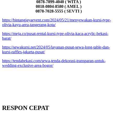
0878-7899-4040 ( WITA )
0818-0804-8580 ( AMEL )
0878-7028-5555 ( SEVTI )
https://bintangjayaevent.com/2024/05/21/menyewakan-kursi-type-
olivia-kayu-area-tangerang-kota/
https://meja.co/pusat-rental-kursi-type-olivia-kaca-acrylic-bekasi-
barat/
https://sewakursi.net/2024/05/layanan-pusat-sewa-long-table-dan-
kursi-raffles-jakarta-pusat/
https://tendabekasi.com/sewa-tenda-dekorasi-transparan-untuk-
wedding-exclusive-area-bogor/
RESPON CEPAT