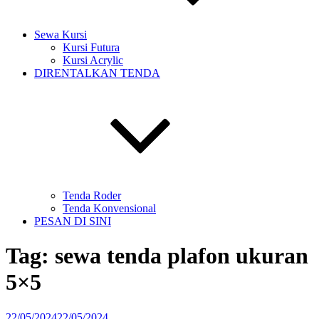
Sewa Kursi
Kursi Futura
Kursi Acrylic
DIRENTALKAN TENDA
Tenda Roder
Tenda Konvensional
PESAN DI SINI
Tag:
sewa tenda plafon ukuran
5×5
Diposkan
22/05/2024
22/05/2024