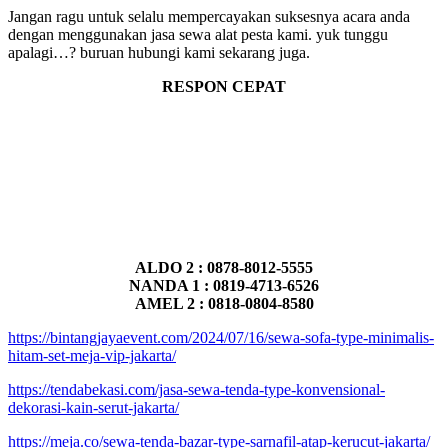
Jangan ragu untuk selalu mempercayakan suksesnya acara anda
dengan menggunakan jasa sewa alat pesta kami. yuk tunggu
apalagi…? buruan hubungi kami sekarang juga.
RESPON CEPAT
ALDO 2 : 0878-8012-5555
NANDA 1 : 0819-4713-6526
AMEL 2 : 0818-0804-8580
https://bintangjayaevent.com/2024/07/16/sewa-sofa-type-minimalis-
hitam-set-meja-vip-jakarta/
https://tendabekasi.com/jasa-sewa-tenda-type-konvensional-
dekorasi-kain-serut-jakarta/
https://meja.co/sewa-tenda-bazar-type-sarnafil-atap-kerucut-jakarta/