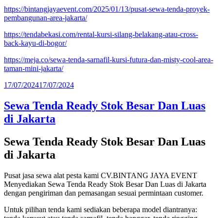
https://bintangjayaevent.com/2025/01/13/pusat-sewa-tenda-proyek-
pembangunan-area-jakarta/
https://tendabekasi.com/rental-kursi-silang-belakang-atau-cross-
back-kayu-di-bogor/
https://meja.co/sewa-tenda-sarnafil-kursi-futura-dan-misty-cool-area-
taman-mini-jakarta/
Diposkan
17/07/2024
17/07/2024
pada
Sewa Tenda Ready Stok Besar Dan Luas
di Jakarta
Sewa Tenda Ready Stok Besar Dan Luas
di Jakarta
Pusat jasa sewa alat pesta kami CV.BINTANG JAYA EVENT
Menyediakan Sewa Tenda Ready Stok Besar Dan Luas di Jakarta
dengan pengiriman dan pemasangan sesuai permintaan customer.
Untuk pilihan tenda kami sediakan beberapa model diantranya: