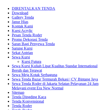
DIRENTALKAN TENDA
Download
Gallery Tenda
Janur Hias
Kontak Kami
Kursi Acrylic
Pesan Tenda Roder
Promo Dekorasi Tenda
Saran Bagi Penyewa Tenda
Sarung Kursi
Sekat Antrian
Sewa Kursi
Kursi Futura
Sewa Kursi Kuliah Lipat Kualitas Standar International
Bersih dan Terawat
Sewa Meja Kotak Serbaguna
Sewa Tenda Bazar Termurah Bekasi | CV Bintang Jaya
Sewa Tenda Roder di Jakarta Selatan Pelayanan 24 Jam
Melayani event Era New Normal
Sitemap
Tenda Dingding Kaca
Tenda Konvensional
Tenda Roder