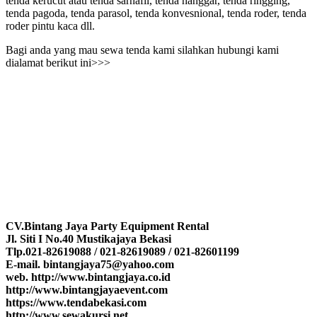
tenda kerucut atau tenda sarnafil, tenda hanggar, tenda ringging,
tenda pagoda, tenda parasol, tenda konvesnional, tenda roder, tenda
roder pintu kaca dll.
Bagi anda yang mau sewa tenda kami silahkan hubungi kami
dialamat berikut ini>>>
CV.Bintang Jaya Party Equipment Rental
Jl. Siti I No.40 Mustikajaya Bekasi
Tlp.021-82619088 / 021-82619089 / 021-82601199
E-mail. bintangjaya75@yahoo.com
web. http://www.bintangjaya.co.id
http://www.bintangjayaevent.com
https://www.tendabekasi.com
http://www.sewakursi.net