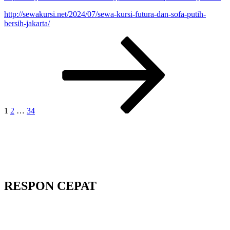
http://sewakursi.net/2024/07/sewa-kursi-futura-dan-sofa-putih-
bersih-jakarta/
Paginasi
Laman
Laman
Laman
Laman
selanjutnya
pos
1
2
…
34
RESPON CEPAT