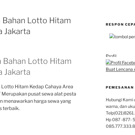
n Bahan Lotto Hitam
RESPON CEP
 Jakarta
Profil
n Bahan Lotto Hitam
Buat Lencana 
 Jakarta
n Lotto Hitam Kedap Cahaya Area
PEMESANAN 
 Merupakan pusat sewa alat pesta
Hubungi Kami u
an menawarkan harga sewa yang
warna, dan uku
 terbaik.
Telp(021)8261.
Hp 087 -877- 5
085.777.333.