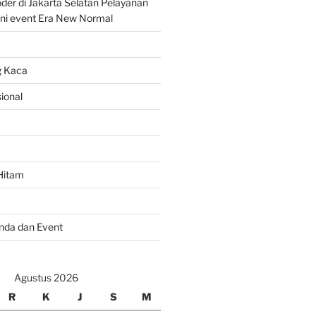
er di Jakarta Selatan Pelayanan
ni event Era New Normal
g Kaca
ional
Hitam
nda dan Event
Agustus 2026
R
K
J
S
M