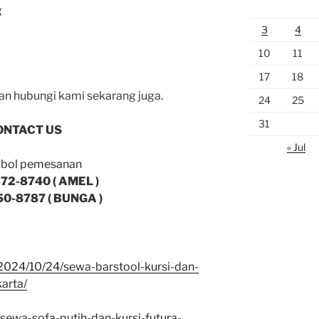
g
3
4
10
11
17
18
uan hubungi kami sekarang juga.
24
25
31
ONTACT US
« Jul
72-8740 ( AMEL )
0-8787 ( BUNGA )
/2024/10/24/sewa-barstool-kursi-dan-
arta/
/sewa-sofa-putih-dan-kursi-futura-