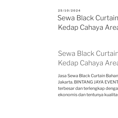
DIPOSKAN
25/10/2024
PADA
Sewa Black Curtai
Kedap Cahaya Area
Sewa Black Curtai
Kedap Cahaya Area
Jasa Sewa Black Curtain Baha
Jakarta. BINTANG JAYA EVENT
terbesar dan terlengkap deng
ekonomis dan tentunya kualitas