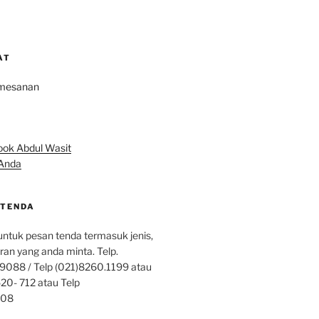
AT
Anda
TENDA
ntuk pesan tenda termasuk jenis,
ran yang anda minta. Telp.
9088 / Telp (021)8260.1199 atau
20- 712 atau Telp
808