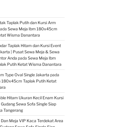
tak Taplak Putih dan Kursi Arm
ada
Sewa Meja Ibm 180x45cm
Ketat Wisma Danantara
ar Taplak Hitam dan Kursi Event
akarta | Pusat Sewa Meja & Sewa
ntor Anda
pada
Sewa Meja Ibm
ak Putih Ketat Wisma Danantara
m Type Oval Single Jakarta
pada
 180x45cm Taplak Putih Ketat
ara
ble Hitam Ukuran Kecil Enam Kursi
a
Gudang Sewa Sofa Single Siap
ga Tangerang
 Dan Meja VIP Kaca Terdekat Area
Gudang Sewa Sofa Single Siap