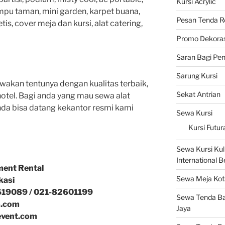
Kursi Acrylic
ampu taman, mini garden, karpet buana,
Pesan Tenda R
is, cover meja dan kursi, alat catering,
Promo Dekoras
Saran Bagi Pe
Sarung Kursi
wakan tentunya dengan kualitas terbaik,
Sekat Antrian
tel. Bagi anda yang mau sewa alat
nda bisa datang kekantor resmi kami
Sewa Kursi
Kursi Futur
Sewa Kursi Kuli
International 
ment Rental
Sewa Meja Kot
kasi
619089 / 021-82601199
Sewa Tenda Ba
o.com
Jaya
event.com