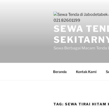
Lompat
ke
konten
SEWA TEN
SEKITARNY
Sewa Berbagai Macam Tenda U
Beranda
Kontak Kami
S
TAG:
SEWA TIRAI HITAM