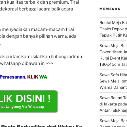
gan kualitas terbaik dan premium. Tirai
 dekorasi berbagai acara baik acara
MEMESAN
Rental Meja Ko
Chairs Depok
p
 juga menyediakan macam-macam tirai
Taplak Putih 
dia dengan banyak pilihan warna, ada
.
Sewa Meja Bund
Cover Hitam J
k curtain kami silahkan hubungi admin
Kursi Event Ka
 whatsapp dibawah ini>>>
180x45cm Tapl
Sewa Sofa Hita
 Pemesanan,
KLIK
WA
Sewa Meja Ibm
Wisma Danant
Sewa Round Ta
di Jakarta
pad
Antar Telukna
Sewa Meja Bar
esta Berkualitas dari Wakru Ke
Bandung
pada