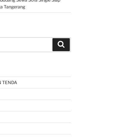
ga Tangerang
Cari
N TENDA