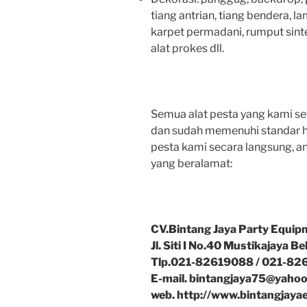
tiang antrian, tiang bendera, l
karpet permadani, rumput sintet
alat prokes dll.
Semua alat pesta yang kami se
dan sudah memenuhi standar ho
pesta kami secara langsung, a
yang beralamat:
CV.Bintang Jaya Party Equip
Jl. Siti I No.40 Mustikajaya Be
Tlp.021-82619088 / 021-82
E-mail. bintangjaya75@yaho
web. http://www.bintangjaya