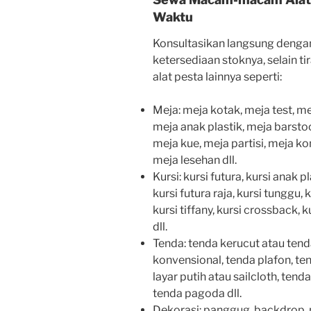
Waktu
Konsultasikan langsung denga
ketersediaan stoknya, selain t
alat pesta lainnya seperti:
Meja: meja kotak, meja test, me
meja anak plastik, meja barstoo
meja kue, meja partisi, meja ko
meja lesehan dll.
Kursi: kursi futura, kursi anak p
kursi futura raja, kursi tunggu, 
kursi tiffany, kursi crossback, k
dll.
Tenda: tenda kerucut atau tenda
konvensional, tenda plafon, ten
layar putih atau sailcloth, ten
tenda pagoda dll.
Dekorasi: panggug, backdrop, pa