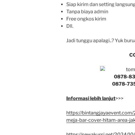
Siap kirim dan setting langsun
Tanpa biaya admin
Free ongkos kirim
Dll.
Jadi tunggu apalagi..? Yuk bur
C
0878-83
0878-735
Informasi lebih lanjut
>>>
https://bintangjayaevent.com
meja-bar-cover-hitam-area-jak
https://sewakursi.net/2024/10