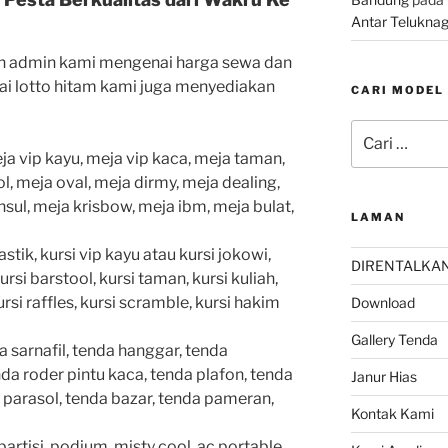
Antar Telukna
n admin kami mengenai harga sewa dan
irai lotto hitam kami juga menyediakan
CARI MODEL
Pencarian
untuk:
ja vip kayu, meja vip kaca, meja taman,
l, meja oval, meja dirmy, meja dealing,
nsul, meja krisbow, meja ibm, meja bulat,
LAMAN
lastik, kursi vip kayu atau kursi jokowi,
DIRENTALKA
kursi barstool, kursi taman, kursi kuliah,
ursi raffles, kursi scramble, kursi hakim
Download
Gallery Tenda
 sarnafil, tenda hanggar, tenda
da roder pintu kaca, tenda plafon, tenda
Janur Hias
da parasol, tenda bazar, tenda pameran,
Kontak Kami
rtisi, podium, misty cool, ac portable,