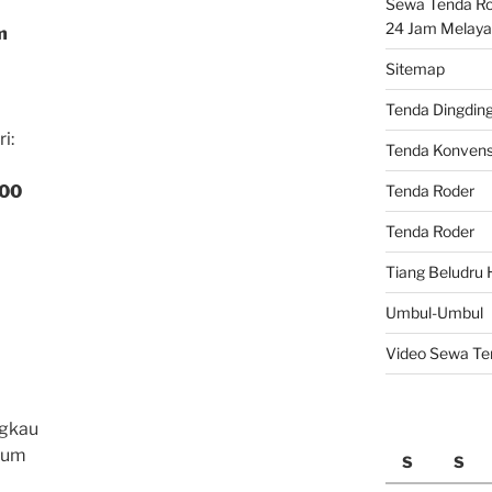
Sewa Tenda Rod
24 Jam Melaya
m
Sitemap
Tenda Dingdin
i:
Tenda Konvens
.00
Tenda Roder
Tenda Roder
Tiang Beludru 
Umbul-Umbul
Video Sewa Te
ngkau
mum
S
S