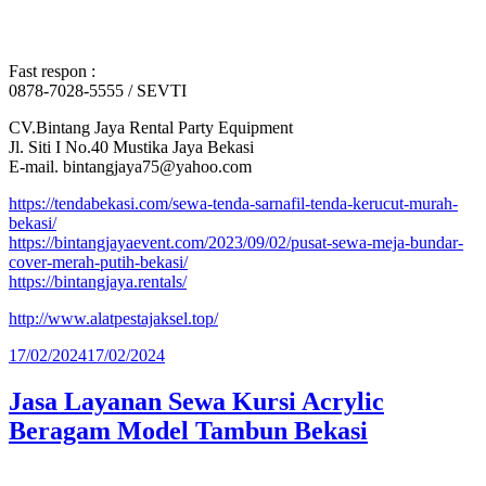
Fast respon :
0878-7028-5555 / SEVTI
CV.Bintang Jaya Rental Party Equipment
Jl. Siti I No.40 Mustika Jaya Bekasi
E-mail. bintangjaya75@yahoo.com
https://tendabekasi.com/sewa-tenda-sarnafil-tenda-kerucut-murah-
bekasi/
https://bintangjayaevent.com/2023/09/02/pusat-sewa-meja-bundar-
cover-merah-putih-bekasi/
https://bintangjaya.rentals/
http://www.alatpestajaksel.top/
Diposkan
17/02/2024
17/02/2024
pada
Jasa Layanan Sewa Kursi Acrylic
Beragam Model Tambun Bekasi