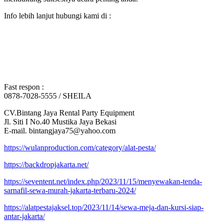
Info lebih lanjut hubungi kami di :
Fast respon :
0878-7028-5555 / SHEILA
CV.Bintang Jaya Rental Party Equipment
Jl. Siti I No.40 Mustika Jaya Bekasi
E-mail. bintangjaya75@yahoo.com
https://wulanproduction.com/category/alat-pesta/
https://backdropjakarta.net/
https://seventent.net/index.php/2023/11/15/menyewakan-tenda-
sarnafil-sewa-murah-jakarta-terbaru-2024/
https://alatpestajaksel.top/2023/11/14/sewa-meja-dan-kursi-siap-
antar-jakarta/