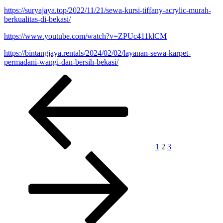
https://suryajaya.top/2022/11/21/sewa-kursi-tiffany-acrylic-murah-
berkualitas-di-bekasi/
https://www.youtube.com/watch?v=ZPUc411klCM
https://bintangjaya.rentals/2024/02/02/layanan-sewa-karpet-
permadani-wangi-dan-bersih-bekasi/
Paginasi
Laman
Laman
Laman
Laman
Laman
sebelumnya
selanjutnya
pos
1
2
3