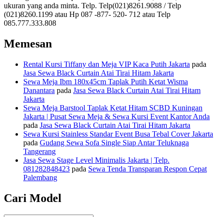
ukuran yang anda minta. Telp. Telp(021)8261.9088 / Telp
(021)8260.1199 atau Hp 087 -877- 520- 712 atau Telp
085.777.333.808
Memesan
Rental Kursi Tiffany dan Meja VIP Kaca Putih Jakarta
pada
Jasa Sewa Black Curtain Atai Tirai Hitam Jakarta
Sewa Meja Ibm 180x45cm Taplak Putih Ketat Wisma
Danantara
pada
Jasa Sewa Black Curtain Atai Tirai Hitam
Jakarta
Sewa Meja Barstool Taplak Ketat Hitam SCBD Kuningan
Jakarta | Pusat Sewa Meja & Sewa Kursi Event Kantor Anda
pada
Jasa Sewa Black Curtain Atai Tirai Hitam Jakarta
Sewa Kursi Stainless Standar Event Busa Tebal Cover Jakarta
pada
Gudang Sewa Sofa Single Siap Antar Teluknaga
Tangerang
Jasa Sewa Stage Level Minimalis Jakarta | Telp.
081282848423
pada
Sewa Tenda Transparan Respon Cepat
Palembang
Cari Model