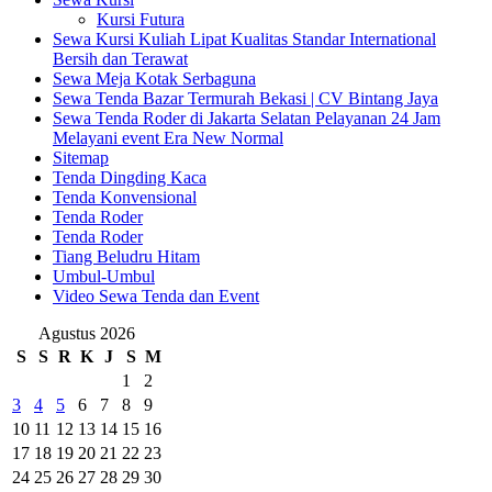
Kursi Futura
Sewa Kursi Kuliah Lipat Kualitas Standar International
Bersih dan Terawat
Sewa Meja Kotak Serbaguna
Sewa Tenda Bazar Termurah Bekasi | CV Bintang Jaya
Sewa Tenda Roder di Jakarta Selatan Pelayanan 24 Jam
Melayani event Era New Normal
Sitemap
Tenda Dingding Kaca
Tenda Konvensional
Tenda Roder
Tenda Roder
Tiang Beludru Hitam
Umbul-Umbul
Video Sewa Tenda dan Event
Agustus 2026
S
S
R
K
J
S
M
1
2
3
4
5
6
7
8
9
10
11
12
13
14
15
16
17
18
19
20
21
22
23
24
25
26
27
28
29
30