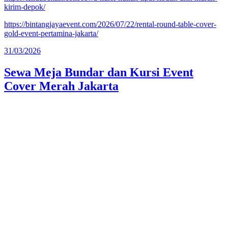
kirim-depok/
https://bintangjayaevent.com/2026/07/22/rental-round-table-cover-
gold-event-pertamina-jakarta/
Diposkan
31/03/2026
pada
Sewa Meja Bundar dan Kursi Event
Cover Merah Jakarta