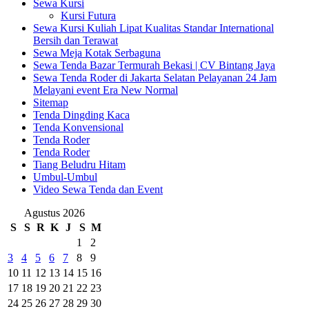
Sewa Kursi
Kursi Futura
Sewa Kursi Kuliah Lipat Kualitas Standar International
Bersih dan Terawat
Sewa Meja Kotak Serbaguna
Sewa Tenda Bazar Termurah Bekasi | CV Bintang Jaya
Sewa Tenda Roder di Jakarta Selatan Pelayanan 24 Jam
Melayani event Era New Normal
Sitemap
Tenda Dingding Kaca
Tenda Konvensional
Tenda Roder
Tenda Roder
Tiang Beludru Hitam
Umbul-Umbul
Video Sewa Tenda dan Event
Agustus 2026
S
S
R
K
J
S
M
1
2
3
4
5
6
7
8
9
10
11
12
13
14
15
16
17
18
19
20
21
22
23
24
25
26
27
28
29
30