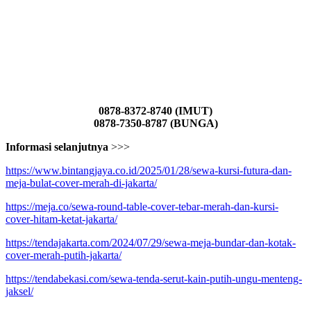
0878-8372-8740 (IMUT)
0878-7350-8787 (BUNGA)
Informasi selanjutnya
>>>
https://www.bintangjaya.co.id/2025/01/28/sewa-kursi-futura-dan-
meja-bulat-cover-merah-di-jakarta/
https://meja.co/sewa-round-table-cover-tebar-merah-dan-kursi-
cover-hitam-ketat-jakarta/
https://tendajakarta.com/2024/07/29/sewa-meja-bundar-dan-kotak-
cover-merah-putih-jakarta/
https://tendabekasi.com/sewa-tenda-serut-kain-putih-ungu-menteng-
jaksel/