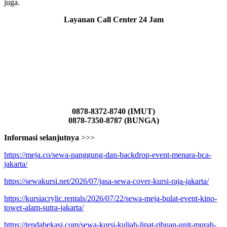
juga.
Layanan Call Center 24 Jam
0878-8372-8740 (IMUT)
0878-7350-8787 (BUNGA)
Informasi selanjutnya
>>>
https://meja.co/sewa-panggung-dan-backdrop-event-menara-bca-
jakarta/
https://sewakursi.net/2026/07/jasa-sewa-cover-kursi-raja-jakarta/
https://kursiacrylic.rentals/2026/07/22/sewa-meja-bulat-event-kino-
tower-alam-sutra-jakarta/
https://tendabekasi.com/sewa-kursi-kuliah-lipat-ribuan-unit-murah-