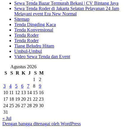
Sewa Tenda Bazar Termurah Bekasi | CV Bintang Jaya
Sewa Tenda Roder di Jakarta Selatan Pelayanan 24 Jam
Melayani event Era New Normal
Sitemap
Tenda Dingding Kaca
Tenda Konvensional
Tenda Roder
Tenda Roder
Tiang Beludru Hitam
Umbul-Umbul
Video Sewa Tenda dan Event
Agustus 2026
S
S
R
K
J
S
M
1
2
3
4
5
6
7
8
9
10
11
12
13
14
15
16
17
18
19
20
21
22
23
24
25
26
27
28
29
30
31
« Jul
Dengan bangga ditenagai oleh WordPress