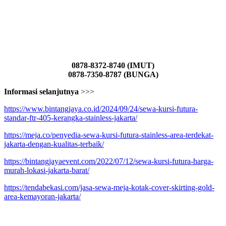
0878-8372-8740 (IMUT)
0878-7350-8787 (BUNGA)
Informasi selanjutnya
>>>
https://www.bintangjaya.co.id/2024/09/24/sewa-kursi-futura-
standar-ftr-405-kerangka-stainless-jakarta/
https://meja.co/penyedia-sewa-kursi-futura-stainless-area-terdekat-
jakarta-dengan-kualitas-terbaik/
https://bintangjayaevent.com/2022/07/12/sewa-kursi-futura-harga-
murah-lokasi-jakarta-barat/
https://tendabekasi.com/jasa-sewa-meja-kotak-cover-skirting-gold-
area-kemayoran-jakarta/