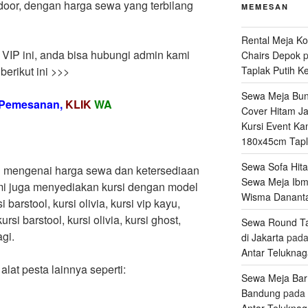
door, dengan harga sewa yang terbilang
MEMESAN
Rental Meja Ko
VIP ini, anda bisa hubungi admin kami
Chairs Depok
p
Taplak Putih K
berikut ini >>>
Sewa Meja Bund
& Pemesanan,
KLIK
WA
Cover Hitam Ja
Kursi Event Ka
180x45cm Tapl
Sewa Sofa Hita
g mengenai harga sewa dan ketersediaan
Sewa Meja Ibm
mi juga menyediakan kursi dengan model
Wisma Danant
i barstool, kursi olivia, kursi vip kayu,
ursi barstool, kursi olivia, kursi ghost,
Sewa Round Ta
agi.
di Jakarta
pad
Antar Telukna
alat pesta lainnya seperti:
Sewa Meja Bar
Bandung
pada
Antar Telukna