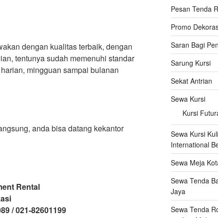
Pesan Tenda R
Promo Dekoras
Saran Bagi Pe
akan dengan kualitas terbaik, dengan
ian, tentunya sudah memenuhi standar
Sarung Kursi
a harian, mingguan sampai bulanan
Sekat Antrian
Sewa Kursi
Kursi Futur
langsung, anda bisa datang kekantor
Sewa Kursi Kuli
International B
Sewa Meja Kot
Sewa Tenda Ba
ment Rental
Jaya
kasi
Sewa Tenda Rod
089 / 021-82601199