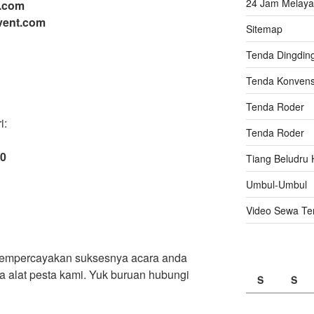
24 Jam Melaya
o.com
vent.com
Sitemap
Tenda Dingdin
Tenda Konvens
Tenda Roder
i:
Tenda Roder
00
Tiang Beludru 
Umbul-Umbul
Video Sewa Te
 mempercayakan suksesnya acara anda
alat pesta kami. Yuk buruan hubungi
S
S