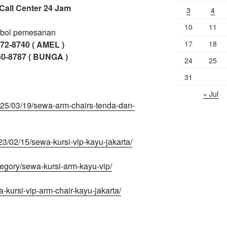
Call Center 24 Jam
3
4
10
11
17
18
72-8740 ( AMEL )
50-8787 ( BUNGA )
24
25
31
« Jul
2025/03/19/sewa-arm-chairs-tenda-dan-
23/02/15/sewa-kursi-vip-kayu-jakarta/
tegory/sewa-kursi-arm-kayu-vip/
-kursi-vip-arm-chair-kayu-jakarta/