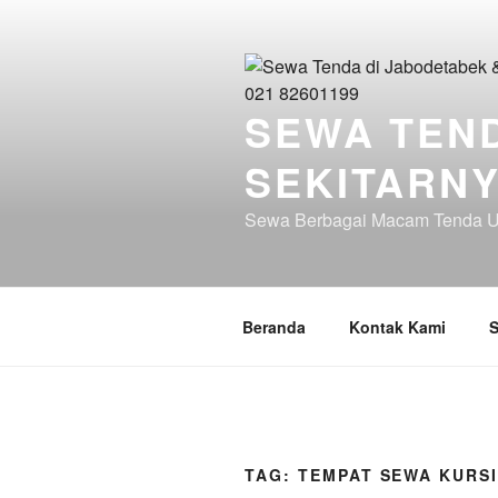
Lompat
ke
konten
SEWA TEND
SEKITARNYA
Sewa Berbagai Macam Tenda Un
Beranda
Kontak Kami
S
TAG:
TEMPAT SEWA KURS