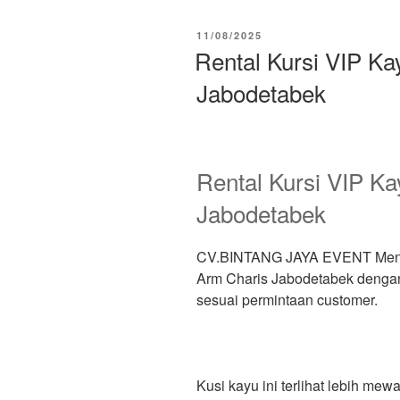
DIPOSKAN
11/08/2025
PADA
Rental Kursi VIP K
Jabodetabek
Rental Kursi VIP K
Jabodetabek
CV.BINTANG JAYA EVENT Menye
Arm Charis Jabodetabek denga
sesuai permintaan customer.
Kusi kayu ini terlihat lebih me