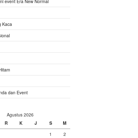
ni event Era New Normal
g Kaca
ional
Hitam
nda dan Event
Agustus 2026
R
K
J
S
M
1
2