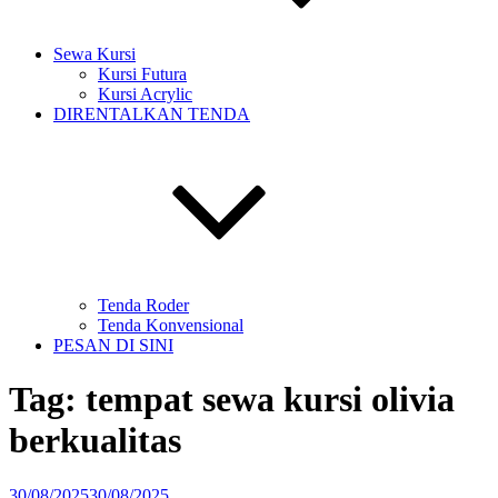
Sewa Kursi
Kursi Futura
Kursi Acrylic
DIRENTALKAN TENDA
Tenda Roder
Tenda Konvensional
PESAN DI SINI
Tag:
tempat sewa kursi olivia
berkualitas
Diposkan
30/08/2025
30/08/2025