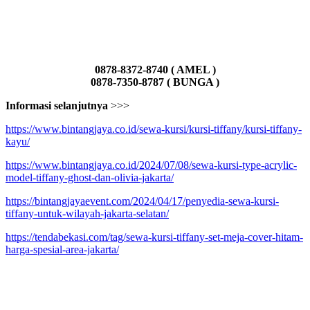
0878-8372-8740 ( AMEL )
0878-7350-8787 ( BUNGA )
Informasi selanjutnya
>>>
https://www.bintangjaya.co.id/sewa-kursi/kursi-tiffany/kursi-tiffany-
kayu/
https://www.bintangjaya.co.id/2024/07/08/sewa-kursi-type-acrylic-
model-tiffany-ghost-dan-olivia-jakarta/
https://bintangjayaevent.com/2024/04/17/penyedia-sewa-kursi-
tiffany-untuk-wilayah-jakarta-selatan/
https://tendabekasi.com/tag/sewa-kursi-tiffany-set-meja-cover-hitam-
harga-spesial-area-jakarta/