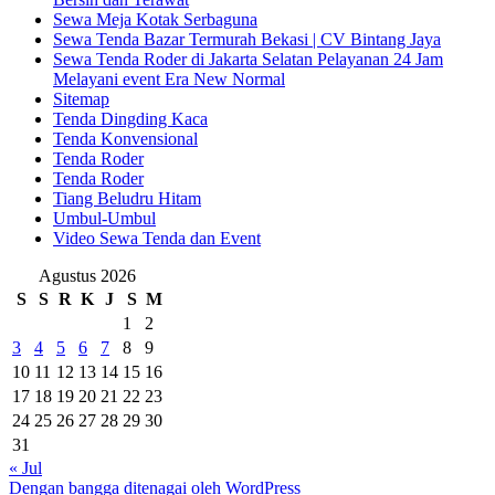
Sewa Meja Kotak Serbaguna
Sewa Tenda Bazar Termurah Bekasi | CV Bintang Jaya
Sewa Tenda Roder di Jakarta Selatan Pelayanan 24 Jam
Melayani event Era New Normal
Sitemap
Tenda Dingding Kaca
Tenda Konvensional
Tenda Roder
Tenda Roder
Tiang Beludru Hitam
Umbul-Umbul
Video Sewa Tenda dan Event
Agustus 2026
S
S
R
K
J
S
M
1
2
3
4
5
6
7
8
9
10
11
12
13
14
15
16
17
18
19
20
21
22
23
24
25
26
27
28
29
30
31
« Jul
Dengan bangga ditenagai oleh WordPress