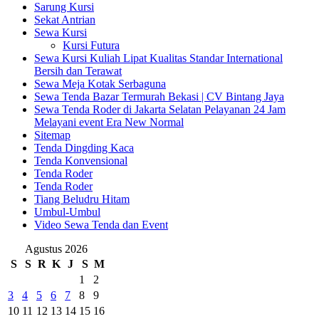
Sarung Kursi
Sekat Antrian
Sewa Kursi
Kursi Futura
Sewa Kursi Kuliah Lipat Kualitas Standar International
Bersih dan Terawat
Sewa Meja Kotak Serbaguna
Sewa Tenda Bazar Termurah Bekasi | CV Bintang Jaya
Sewa Tenda Roder di Jakarta Selatan Pelayanan 24 Jam
Melayani event Era New Normal
Sitemap
Tenda Dingding Kaca
Tenda Konvensional
Tenda Roder
Tenda Roder
Tiang Beludru Hitam
Umbul-Umbul
Video Sewa Tenda dan Event
Agustus 2026
S
S
R
K
J
S
M
1
2
3
4
5
6
7
8
9
10
11
12
13
14
15
16