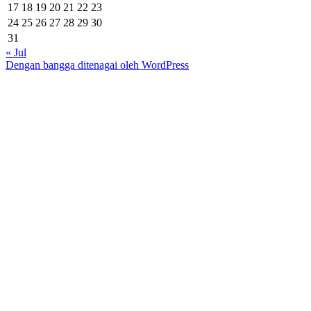
17
18
19
20
21
22
23
24
25
26
27
28
29
30
31
« Jul
Dengan bangga ditenagai oleh WordPress