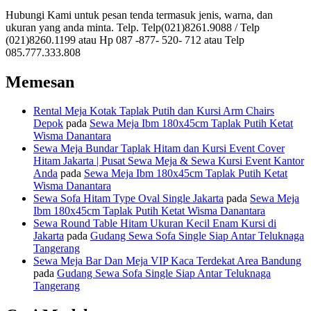
Hubungi Kami untuk pesan tenda termasuk jenis, warna, dan
ukuran yang anda minta. Telp. Telp(021)8261.9088 / Telp
(021)8260.1199 atau Hp 087 -877- 520- 712 atau Telp
085.777.333.808
Memesan
Rental Meja Kotak Taplak Putih dan Kursi Arm Chairs
Depok
pada
Sewa Meja Ibm 180x45cm Taplak Putih Ketat
Wisma Danantara
Sewa Meja Bundar Taplak Hitam dan Kursi Event Cover
Hitam Jakarta | Pusat Sewa Meja & Sewa Kursi Event Kantor
Anda
pada
Sewa Meja Ibm 180x45cm Taplak Putih Ketat
Wisma Danantara
Sewa Sofa Hitam Type Oval Single Jakarta
pada
Sewa Meja
Ibm 180x45cm Taplak Putih Ketat Wisma Danantara
Sewa Round Table Hitam Ukuran Kecil Enam Kursi di
Jakarta
pada
Gudang Sewa Sofa Single Siap Antar Teluknaga
Tangerang
Sewa Meja Bar Dan Meja VIP Kaca Terdekat Area Bandung
pada
Gudang Sewa Sofa Single Siap Antar Teluknaga
Tangerang