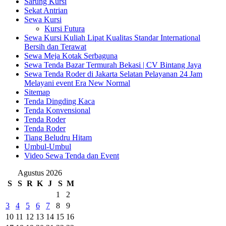
Sarung Kursi
Sekat Antrian
Sewa Kursi
Kursi Futura
Sewa Kursi Kuliah Lipat Kualitas Standar International
Bersih dan Terawat
Sewa Meja Kotak Serbaguna
Sewa Tenda Bazar Termurah Bekasi | CV Bintang Jaya
Sewa Tenda Roder di Jakarta Selatan Pelayanan 24 Jam
Melayani event Era New Normal
Sitemap
Tenda Dingding Kaca
Tenda Konvensional
Tenda Roder
Tenda Roder
Tiang Beludru Hitam
Umbul-Umbul
Video Sewa Tenda dan Event
Agustus 2026
S
S
R
K
J
S
M
1
2
3
4
5
6
7
8
9
10
11
12
13
14
15
16