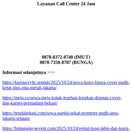
Layanan Call Center 24 Jam
0878-8372-8740 (IMUT)
0878-7350-8787 (BUNGA)
Informasi selanjutnya
>>>
https://kursiacrylic.rentals/2025/10/24/sewa-kursi-futura-cover-putih-
ketat-plus-pita-merah-jakarta/
https://meja.co/sewa-meja-kotak-lesehan-lengkap-dengan-cover-
dan-karpet-permadani-bekasi/
https://tendabekasi.com/sewa-partisi-sekat-permeter-putih-area-
jakarta-selatan/
https://bintangjayaevent.com/2025/10/24/rental-long-table-dan-kursi-