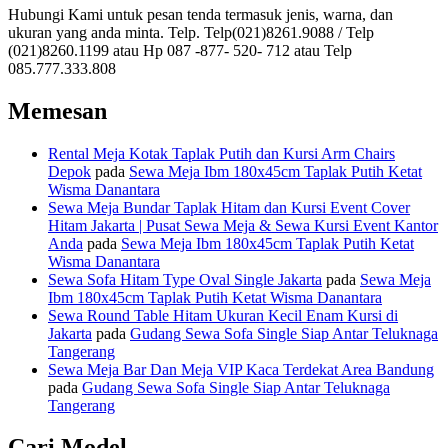
Hubungi Kami untuk pesan tenda termasuk jenis, warna, dan
ukuran yang anda minta. Telp. Telp(021)8261.9088 / Telp
(021)8260.1199 atau Hp 087 -877- 520- 712 atau Telp
085.777.333.808
Memesan
Rental Meja Kotak Taplak Putih dan Kursi Arm Chairs
Depok
pada
Sewa Meja Ibm 180x45cm Taplak Putih Ketat
Wisma Danantara
Sewa Meja Bundar Taplak Hitam dan Kursi Event Cover
Hitam Jakarta | Pusat Sewa Meja & Sewa Kursi Event Kantor
Anda
pada
Sewa Meja Ibm 180x45cm Taplak Putih Ketat
Wisma Danantara
Sewa Sofa Hitam Type Oval Single Jakarta
pada
Sewa Meja
Ibm 180x45cm Taplak Putih Ketat Wisma Danantara
Sewa Round Table Hitam Ukuran Kecil Enam Kursi di
Jakarta
pada
Gudang Sewa Sofa Single Siap Antar Teluknaga
Tangerang
Sewa Meja Bar Dan Meja VIP Kaca Terdekat Area Bandung
pada
Gudang Sewa Sofa Single Siap Antar Teluknaga
Tangerang
Cari Model