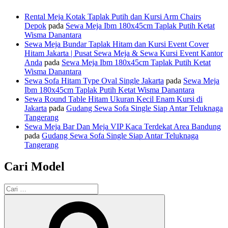
Rental Meja Kotak Taplak Putih dan Kursi Arm Chairs
Depok
pada
Sewa Meja Ibm 180x45cm Taplak Putih Ketat
Wisma Danantara
Sewa Meja Bundar Taplak Hitam dan Kursi Event Cover
Hitam Jakarta | Pusat Sewa Meja & Sewa Kursi Event Kantor
Anda
pada
Sewa Meja Ibm 180x45cm Taplak Putih Ketat
Wisma Danantara
Sewa Sofa Hitam Type Oval Single Jakarta
pada
Sewa Meja
Ibm 180x45cm Taplak Putih Ketat Wisma Danantara
Sewa Round Table Hitam Ukuran Kecil Enam Kursi di
Jakarta
pada
Gudang Sewa Sofa Single Siap Antar Teluknaga
Tangerang
Sewa Meja Bar Dan Meja VIP Kaca Terdekat Area Bandung
pada
Gudang Sewa Sofa Single Siap Antar Teluknaga
Tangerang
Cari Model
Pencarian
untuk:
Cari