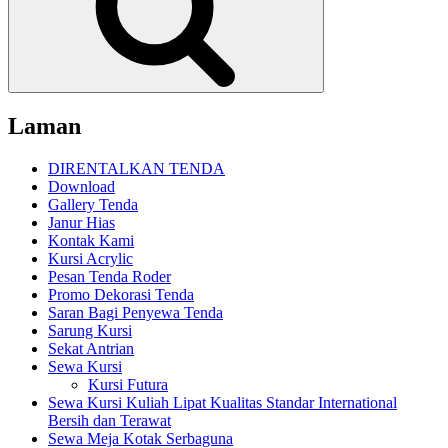
Laman
DIRENTALKAN TENDA
Download
Gallery Tenda
Janur Hias
Kontak Kami
Kursi Acrylic
Pesan Tenda Roder
Promo Dekorasi Tenda
Saran Bagi Penyewa Tenda
Sarung Kursi
Sekat Antrian
Sewa Kursi
Kursi Futura
Sewa Kursi Kuliah Lipat Kualitas Standar International
Bersih dan Terawat
Sewa Meja Kotak Serbaguna