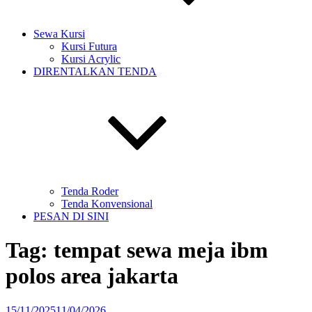
Sewa Kursi
Kursi Futura
Kursi Acrylic
DIRENTALKAN TENDA
Tenda Roder
Tenda Konvensional
PESAN DI SINI
Tag:
tempat sewa meja ibm
polos area jakarta
Diposkan
15/11/2025
11/04/2026