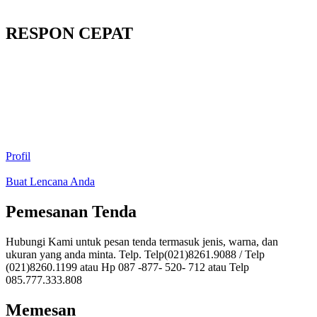
RESPON CEPAT
Profil
Buat Lencana Anda
Pemesanan Tenda
Hubungi Kami untuk pesan tenda termasuk jenis, warna, dan
ukuran yang anda minta. Telp. Telp(021)8261.9088 / Telp
(021)8260.1199 atau Hp 087 -877- 520- 712 atau Telp
085.777.333.808
Memesan