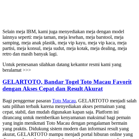
Selain meja IBM, kami juga menyediakan meja dengan model
lainnya seperti: meja taman, meja lesehan, meja barstool, meja
samping, meja anak plastik, meja vip kayu, meja vip kaca, meja
partisi, meja konsul, meja sudut, meja kotak, meja dealing, meja
retro dan masih banyak lagi.
Untuk pemesanan silahkan datang kekantor resmi kami yang
beralamat >>>
GELARTOTO, Bandar Togel Toto Macau Favorit
dengan Akses Cepat dan Result Akurat
Bagi penggemar pasaran
Toto Macau
, GELARTOTO menjadi salah
satu pilihan terbaik karena menyediakan akses permainan yang
cepat, stabil, dan mudah digunakan kapan saja. Platform ini
dirancang untuk memberikan kenyamanan maksimal bagi pemain
yang ingin menikmati Toto Macau dengan pengalaman bermain
yang praktis. Didukung sistem modern dan informasi result yang
akurat, GELARTOTO mampu menjadi portal hiburan online yang