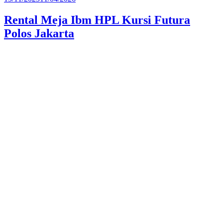
pada
Rental Meja Ibm HPL Kursi Futura
Polos Jakarta