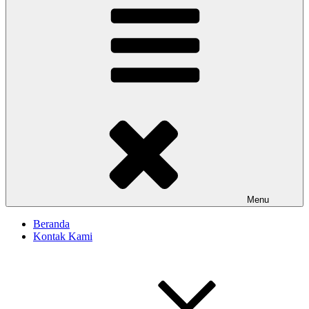
Menu
Beranda
Kontak Kami