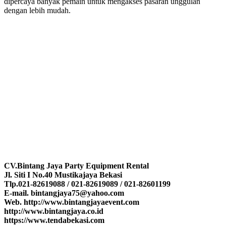
dipercaya banyak pemain untuk mengakses pasaran unggulan
dengan lebih mudah.
CV.Bintang Jaya Party Equipment Rental
Jl. Siti I No.40 Mustikajaya Bekasi
Tlp.021-82619088 / 021-82619089 / 021-82601199
E-mail. bintangjaya75@yahoo.com
Web. http://www.bintangjayaevent.com
http://www.bintangjaya.co.id
https://www.tendabekasi.com