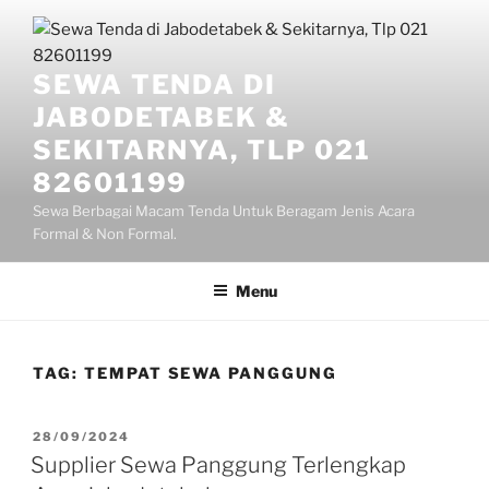
Lompat
ke
konten
SEWA TENDA DI
JABODETABEK &
SEKITARNYA, TLP 021
82601199
Sewa Berbagai Macam Tenda Untuk Beragam Jenis Acara
Formal & Non Formal.
Menu
TAG:
TEMPAT SEWA PANGGUNG
DIPOSKAN
28/09/2024
PADA
Supplier Sewa Panggung Terlengkap