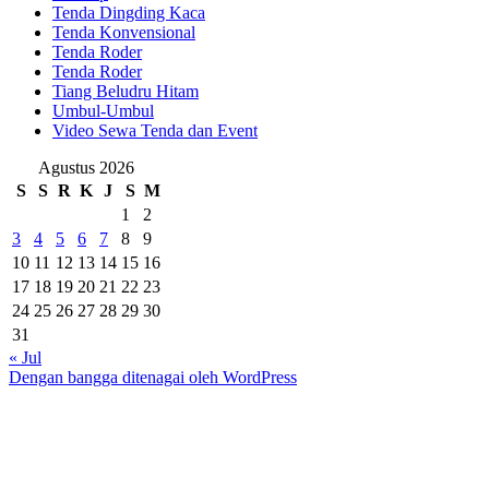
Tenda Dingding Kaca
Tenda Konvensional
Tenda Roder
Tenda Roder
Tiang Beludru Hitam
Umbul-Umbul
Video Sewa Tenda dan Event
Agustus 2026
S
S
R
K
J
S
M
1
2
3
4
5
6
7
8
9
10
11
12
13
14
15
16
17
18
19
20
21
22
23
24
25
26
27
28
29
30
31
« Jul
Dengan bangga ditenagai oleh WordPress