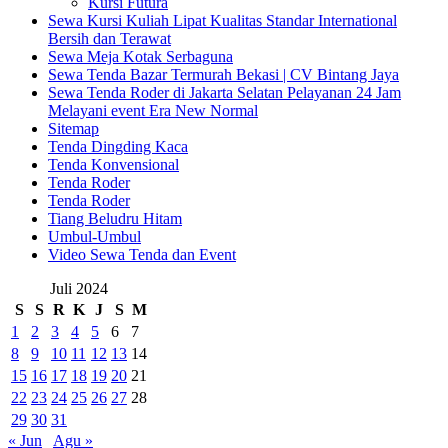
Kursi Futura
Sewa Kursi Kuliah Lipat Kualitas Standar International
Bersih dan Terawat
Sewa Meja Kotak Serbaguna
Sewa Tenda Bazar Termurah Bekasi | CV Bintang Jaya
Sewa Tenda Roder di Jakarta Selatan Pelayanan 24 Jam
Melayani event Era New Normal
Sitemap
Tenda Dingding Kaca
Tenda Konvensional
Tenda Roder
Tenda Roder
Tiang Beludru Hitam
Umbul-Umbul
Video Sewa Tenda dan Event
Juli 2024
S
S
R
K
J
S
M
1
2
3
4
5
6
7
8
9
10
11
12
13
14
15
16
17
18
19
20
21
22
23
24
25
26
27
28
29
30
31
« Jun
Agu »