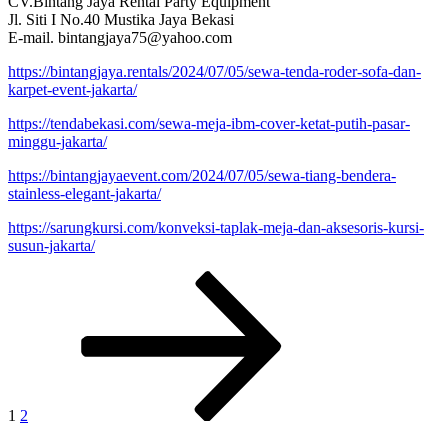
CV.Bintang Jaya Rental Party Equipment
Jl. Siti I No.40 Mustika Jaya Bekasi
E-mail. bintangjaya75@yahoo.com
https://bintangjaya.rentals/2024/07/05/sewa-tenda-roder-sofa-dan-
karpet-event-jakarta/
https://tendabekasi.com/sewa-meja-ibm-cover-ketat-putih-pasar-
minggu-jakarta/
https://bintangjayaevent.com/2024/07/05/sewa-tiang-bendera-
stainless-elegant-jakarta/
https://sarungkursi.com/konveksi-taplak-meja-dan-aksesoris-kursi-
susun-jakarta/
Paginasi
Laman
Laman
Laman
selanjutnya
pos
1
2