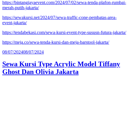
https://bintangjayaevent.com/2024/07/02/sewa-tenda-plafon-rumbai-
merah-putih-jakarta/
https://sewakursi.net/2024/07/sewa-traffic-cone-pembatas-area-
event-jakarta/
https://tendabekasi.com/sewa-kursi-event-type-sususn-futura-jakarta/
https://meja.co/sewa-tenda-kursi-dan-meja-barstool-jakarta/
Diposkan
08/07/2024
08/07/2024
pada
Sewa Kursi Type Acrylic Model Tiffany
Ghost Dan Olivia Jakarta