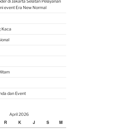
er di Jakarta Selatan Pelayanan
ni event Era New Normal
g Kaca
ional
Hitam
nda dan Event
April 2026
R
K
J
S
M