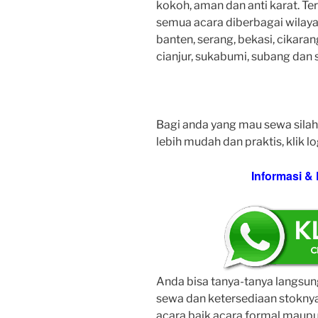
kokoh, aman dan anti karat. Te
semua acara diberbagai wilayah
banten, serang, bekasi, cikara
cianjur, sukabumi, subang dan 
Bagi anda yang mau sewa silah
lebih mudah dan praktis, klik l
Informasi 
Anda bisa tanya-tanya langsu
sewa dan ketersediaan stokny
acara baik acara formal maupu