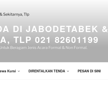
A DI JABODETABEK 
, TLP 021 82601199
ntuk Beragam Jenis Acara Formal & Non Formal.
ewa Kursi
DIRENTALKAN TENDA
PESAN DI SINI