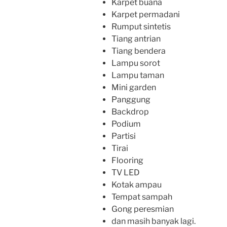
Karpet buana
Karpet permadani
Rumput sintetis
Tiang antrian
Tiang bendera
Lampu sorot
Lampu taman
Mini garden
Panggung
Backdrop
Podium
Partisi
Tirai
Flooring
TV LED
Kotak ampau
Tempat sampah
Gong peresmian
dan masih banyak lagi.