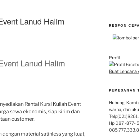
 Event Lanud Halim
RESPON CEP
Profil
 Event Lanud Halim
Buat Lencana 
PEMESANAN 
Hubungi Kami u
nyediakan Rental Kursi Kuliah Event
warna, dan uku
rga sewa ekonomis, siap kirim dan
Telp(021)8261.
ntaan customer.
Hp 087 -877- 5
085.777.333.
 dengan material satinless yang kuat,