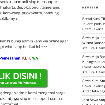
rsedia ribuan unit siap mensupport
 jakarta, depok, bogor, tangerang,
MEMESAN
ng, karawang, purwakarta, bandung,
sekitarnya.
Rental Kursi T
Jakarta
pada
J
Hitam Jakarta
Sewa Meja Ibm
kan hubungi admin kami via online agar
Wisma Danant
ogo whatsapp berikut ini >>>
Atai Tirai Hita
Sewa Meja Bar
& Pemesanan,
KLIK
WA
Kuningan Jakar
Event Kantor 
Atai Tirai Hita
Sewa Kursi Sta
Cover Jakarta
Antar Telukna
ng dengan admin kami mengenai harga
a, kami juga siap mensupport semua
Jasa Sewa Stage
n informal.
08128284842