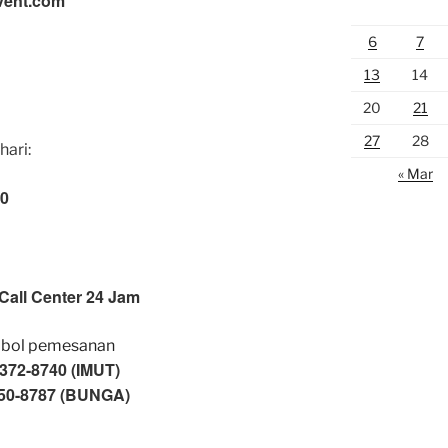
vent.com
6
7
13
14
20
21
27
28
hari:
« Mar
00
Call Center 24 Jam
372-8740 (IMUT)
50-8787 (BUNGA)