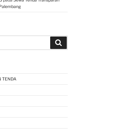
 Palembang
Cari
N TENDA