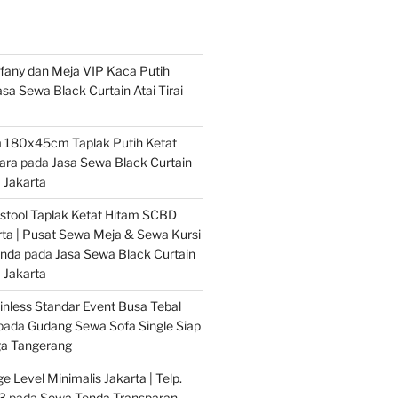
iffany dan Meja VIP Kaca Putih
asa Sewa Black Curtain Atai Tirai
 180x45cm Taplak Putih Ketat
ara
pada
Jasa Sewa Black Curtain
m Jakarta
stool Taplak Ketat Hitam SCBD
ta | Pusat Sewa Meja & Sewa Kursi
Anda
pada
Jasa Sewa Black Curtain
m Jakarta
inless Standar Event Busa Tebal
pada
Gudang Sewa Sofa Single Siap
ga Tangerang
 Level Minimalis Jakarta | Telp.
3
pada
Sewa Tenda Transparan