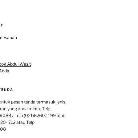
AT
Anda
TENDA
ntuk pesan tenda termasuk jenis,
ran yang anda minta. Telp.
9088 / Telp (021)8260.1199 atau
20- 712 atau Telp
808