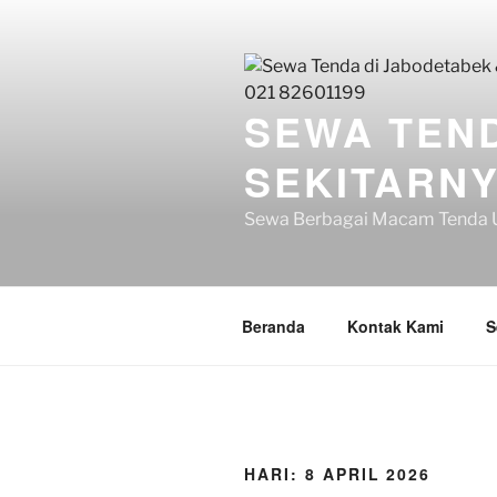
Lompat
ke
konten
SEWA TEND
SEKITARNYA
Sewa Berbagai Macam Tenda U
Beranda
Kontak Kami
S
HARI:
8 APRIL 2026