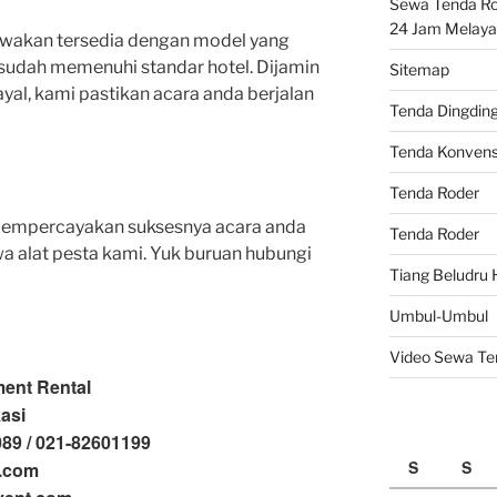
Sewa Tenda Rod
24 Jam Melaya
ewakan tersedia dengan model yang
sudah memenuhi standar hotel. Dijamin
Sitemap
yal, kami pastikan acara anda berjalan
Tenda Dingdin
Tenda Konvens
Tenda Roder
u mempercayakan suksesnya acara anda
Tenda Roder
 alat pesta kami. Yuk buruan hubungi
Tiang Beludru 
Umbul-Umbul
Video Sewa Te
ment Rental
kasi
089 / 021-82601199
S
S
o.com