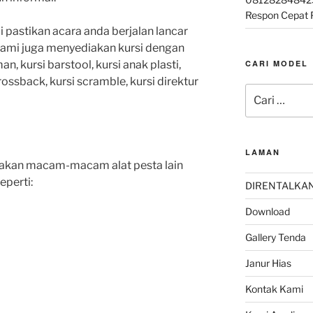
Respon Cepat
 pastikan acara anda berjalan lancar
h kami juga menyediakan kursi dengan
CARI MODEL
an, kursi barstool, kursi anak plasti,
 crossback, kursi scramble, kursi direktur
Pencarian
untuk:
LAMAN
diakan macam-macam alat pesta lain
perti:
DIRENTALKA
Download
Gallery Tenda
Janur Hias
Kontak Kami