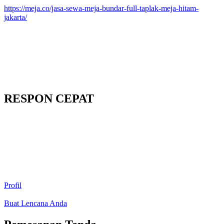
https://meja.co/jasa-sewa-meja-bundar-full-taplak-meja-hitam-
jakarta/
RESPON CEPAT
Profil
Buat Lencana Anda