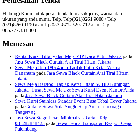
Pemesanan Tenda
Hubungi Kami untuk pesan tenda termasuk jenis, warna, dan
ukuran yang anda minta. Telp. Telp(021)8261.9088 / Telp
(021)8260.1199 atau Hp 087 -877- 520- 712 atau Telp
085.777.333.808
Memesan
Rental Kursi Tiffany dan Meja VIP Kaca Putih Jakarta
pada
Jasa Sewa Black Curtain Atai Tirai Hitam Jakarta
Sewa Meja Ibm 180x45cm Taplak Putih Ketat Wisma
Danantara
pada
Jasa Sewa Black Curtain Atai Tirai Hitam
Jakarta
Sewa Meja Barstool Taplak Ketat Hitam SCBD Kuningan
Jakarta | Pusat Sewa Meja & Sewa Kursi Event Kantor Anda
pada
Jasa Sewa Black Curtain Atai Tirai Hitam Jakarta
Sewa Kursi Stainless Standar Event Busa Tebal Cover Jakarta
pada
Gudang Sewa Sofa Single Siap Antar Teluknaga
Tangerang
Jasa Sewa Stage Level Minimalis Jakarta | Telp.
081282848423
pada
Sewa Tenda Transparan Respon Cepat
Palembang