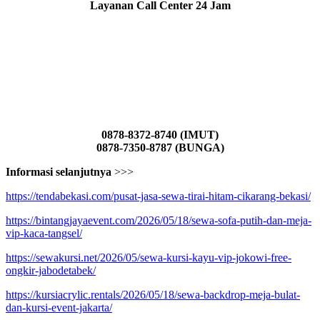
Layanan Call Center 24 Jam
0878-8372-8740 (IMUT)
0878-7350-8787 (BUNGA)
Informasi selanjutnya
>>>
https://tendabekasi.com/pusat-jasa-sewa-tirai-hitam-cikarang-bekasi/
https://bintangjayaevent.com/2026/05/18/sewa-sofa-putih-dan-meja-
vip-kaca-tangsel/
https://sewakursi.net/2026/05/sewa-kursi-kayu-vip-jokowi-free-
ongkir-jabodetabek/
https://kursiacrylic.rentals/2026/05/18/sewa-backdrop-meja-bulat-
dan-kursi-event-jakarta/