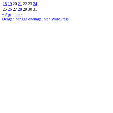
18
19
20
21
22
23
24
25
26
27
28
29
30
31
« Apr
Jun »
Dengan bangga ditenagai oleh WordPress