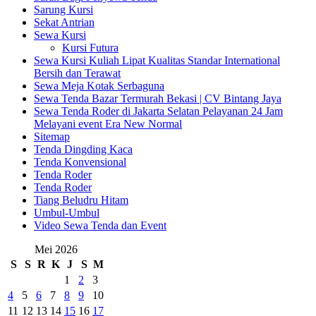
Sarung Kursi
Sekat Antrian
Sewa Kursi
Kursi Futura
Sewa Kursi Kuliah Lipat Kualitas Standar International
Bersih dan Terawat
Sewa Meja Kotak Serbaguna
Sewa Tenda Bazar Termurah Bekasi | CV Bintang Jaya
Sewa Tenda Roder di Jakarta Selatan Pelayanan 24 Jam
Melayani event Era New Normal
Sitemap
Tenda Dingding Kaca
Tenda Konvensional
Tenda Roder
Tenda Roder
Tiang Beludru Hitam
Umbul-Umbul
Video Sewa Tenda dan Event
Mei 2026
S
S
R
K
J
S
M
1
2
3
4
5
6
7
8
9
10
11
12
13
14
15
16
17