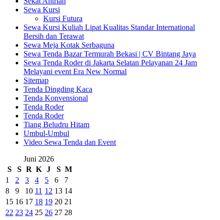
Sekat Antrian
Sewa Kursi
Kursi Futura
Sewa Kursi Kuliah Lipat Kualitas Standar International
Bersih dan Terawat
Sewa Meja Kotak Serbaguna
Sewa Tenda Bazar Termurah Bekasi | CV Bintang Jaya
Sewa Tenda Roder di Jakarta Selatan Pelayanan 24 Jam
Melayani event Era New Normal
Sitemap
Tenda Dingding Kaca
Tenda Konvensional
Tenda Roder
Tenda Roder
Tiang Beludru Hitam
Umbul-Umbul
Video Sewa Tenda dan Event
Juni 2026
S
S
R
K
J
S
M
1
2
3
4
5
6
7
8
9
10
11
12
13
14
15
16
17
18
19
20
21
22
23
24
25
26
27
28