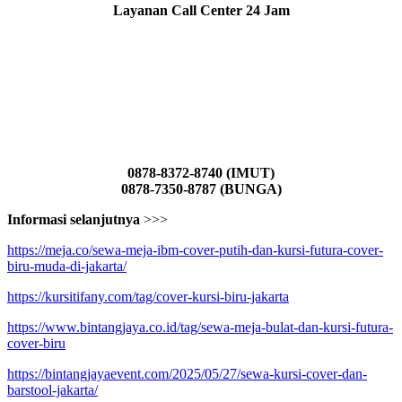
Layanan Call Center 24 Jam
0878-8372-8740 (IMUT)
0878-7350-8787 (BUNGA)
Informasi selanjutnya
>>>
https://meja.co/sewa-meja-ibm-cover-putih-dan-kursi-futura-cover-
biru-muda-di-jakarta/
https://kursitifany.com/tag/cover-kursi-biru-jakarta
https://www.bintangjaya.co.id/tag/sewa-meja-bulat-dan-kursi-futura-
cover-biru
https://bintangjayaevent.com/2025/05/27/sewa-kursi-cover-dan-
barstool-jakarta/