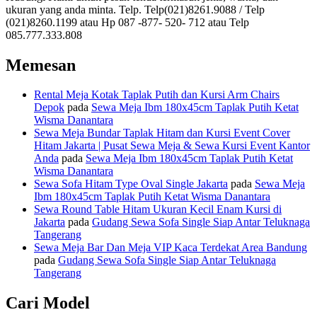
ukuran yang anda minta. Telp. Telp(021)8261.9088 / Telp
(021)8260.1199 atau Hp 087 -877- 520- 712 atau Telp
085.777.333.808
Memesan
Rental Meja Kotak Taplak Putih dan Kursi Arm Chairs
Depok
pada
Sewa Meja Ibm 180x45cm Taplak Putih Ketat
Wisma Danantara
Sewa Meja Bundar Taplak Hitam dan Kursi Event Cover
Hitam Jakarta | Pusat Sewa Meja & Sewa Kursi Event Kantor
Anda
pada
Sewa Meja Ibm 180x45cm Taplak Putih Ketat
Wisma Danantara
Sewa Sofa Hitam Type Oval Single Jakarta
pada
Sewa Meja
Ibm 180x45cm Taplak Putih Ketat Wisma Danantara
Sewa Round Table Hitam Ukuran Kecil Enam Kursi di
Jakarta
pada
Gudang Sewa Sofa Single Siap Antar Teluknaga
Tangerang
Sewa Meja Bar Dan Meja VIP Kaca Terdekat Area Bandung
pada
Gudang Sewa Sofa Single Siap Antar Teluknaga
Tangerang
Cari Model