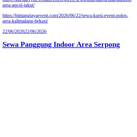
area-ancol-jakut/
https://bintangjayaevent.com/2026/06/22/sewa-kursi-event-polos-
area-kalimalang-bekasi/
Diposkan
22/06/2026
22/06/2026
pada
Sewa Panggung Indoor Area Serpong