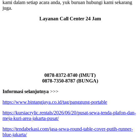
kami dalam setiap acara anda, yuk buruan hubungi kami sekarang
juga.
Layanan Call Center 24 Jam
0878-8372-8740 (IMUT)
0878-7350-8787 (BUNGA)
Informasi selanjutnya
>>>
https://www.bintangjaya.co.id/tag/panggung-portable
https://kursiacrylic.rentals/2026/06/20/pusat-sewa-tenda-plafon-dan-
meja-kuri-area-jakarta-pusat/
https://tendabekasi.com/jasa-sewa-round-table-cover-putih-runner-
blue-jakarta/