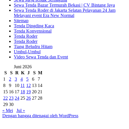
Sewa Tenda Bazar Termurah Bekasi | CV Bintang Jaya
Sewa Tenda Roder di Jakarta Selatan Pelayanan 24 Jam
Melayani event Era New Normal
Sitemap
Tenda Dingding Kaca
Tenda Konvensional
Tenda Roder
Tenda Roder
Tiang Beludru Hitam
Umbul-Umbul
Video Sewa Tenda dan Event
Juni 2026
S
S
R
K
J
S
M
1
2
3
4
5
6
7
8
9
10
11
12
13
14
15
16
17
18
19
20
21
22
23
24
25
26
27
28
29
30
« Mei
Jul »
Dengan bangga ditenagai oleh WordPress