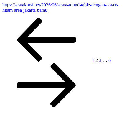
https://sewakursi.net/2026/06/sewa-round-table-dengan-cover-
hitam-area-jakarta-barat/
Paginasi
Laman
Laman
Laman
Laman
Laman
Laman
sebelumnya
selanjutnya
pos
1
2
3
…
6