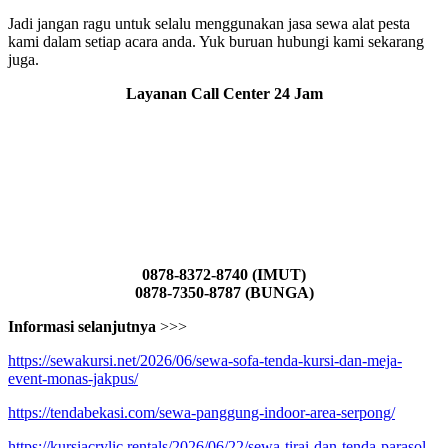
Jadi jangan ragu untuk selalu menggunakan jasa sewa alat pesta
kami dalam setiap acara anda. Yuk buruan hubungi kami sekarang
juga.
Layanan Call Center 24 Jam
0878-8372-8740 (IMUT)
0878-7350-8787 (BUNGA)
Informasi selanjutnya
>>>
https://sewakursi.net/2026/06/sewa-sofa-tenda-kursi-dan-meja-
event-monas-jakpus/
https://tendabekasi.com/sewa-panggung-indoor-area-serpong/
https://kursiacrylic.rentals/2026/06/22/sewa-tirai-dan-tenda-parasol-