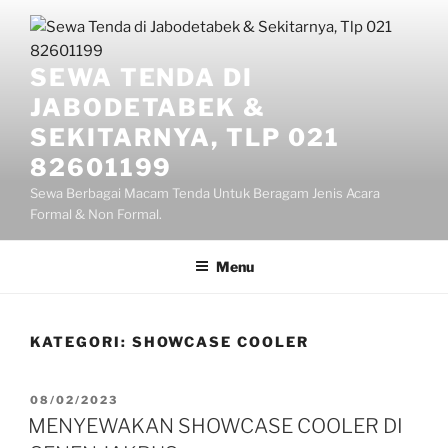
Lompat
ke
konten
SEWA TENDA DI
JABODETABEK &
SEKITARNYA, TLP 021
82601199
Sewa Berbagai Macam Tenda Untuk Beragam Jenis Acara
Formal & Non Formal.
Menu
KATEGORI:
SHOWCASE COOLER
DIPOSKAN
08/02/2023
PADA
MENYEWAKAN SHOWCASE COOLER DI