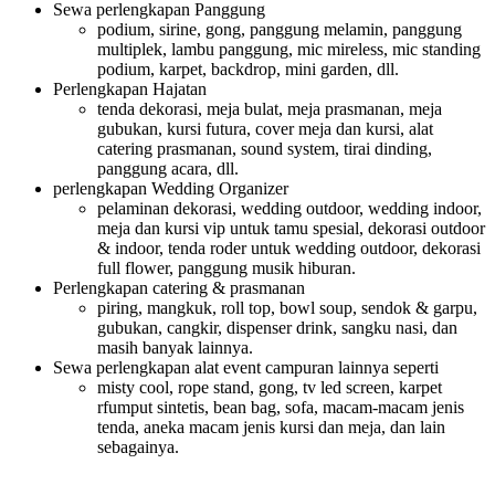
Sewa perlengkapan Panggung
podium, sirine, gong, panggung melamin, panggung
multiplek, lambu panggung, mic mireless, mic standing
podium, karpet, backdrop, mini garden, dll.
Perlengkapan Hajatan
tenda dekorasi, meja bulat, meja prasmanan, meja
gubukan, kursi futura, cover meja dan kursi, alat
catering prasmanan, sound system, tirai dinding,
panggung acara, dll.
perlengkapan Wedding Organizer
pelaminan dekorasi, wedding outdoor, wedding indoor,
meja dan kursi vip untuk tamu spesial, dekorasi outdoor
& indoor, tenda roder untuk wedding outdoor, dekorasi
full flower, panggung musik hiburan.
Perlengkapan catering & prasmanan
piring, mangkuk, roll top, bowl soup, sendok & garpu,
gubukan, cangkir, dispenser drink, sangku nasi, dan
masih banyak lainnya.
Sewa perlengkapan alat event campuran lainnya seperti
misty cool, rope stand, gong, tv led screen, karpet
rfumput sintetis, bean bag, sofa, macam-macam jenis
tenda, aneka macam jenis kursi dan meja, dan lain
sebagainya.