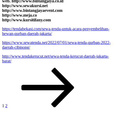
web. http://www.bintangjaya.co.id
http://www.sewakursi.net
http://www.bintangjayaevent.com
http://www.meja.co
http://www.kursitifany.com
https://tendabekasi.com/sewa-tenda-untuk-acara-penyembelihan-
hewan-qurban-daerah-jakarta/
https://www.sewatenda.net/2022/07/01/sewa-tenda-qurban-2022-
daerah-cibinong/
http://www.tendakerucut.net/sewa-tenda-kerucut-daerah-jakarta-
barat/
Paginasi
Laman
Laman
Laman
selanjutnya
pos
1
2