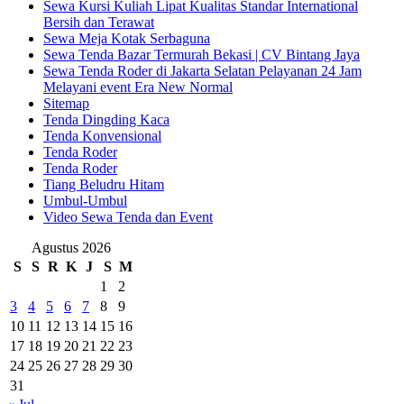
Sewa Kursi Kuliah Lipat Kualitas Standar International
Bersih dan Terawat
Sewa Meja Kotak Serbaguna
Sewa Tenda Bazar Termurah Bekasi | CV Bintang Jaya
Sewa Tenda Roder di Jakarta Selatan Pelayanan 24 Jam
Melayani event Era New Normal
Sitemap
Tenda Dingding Kaca
Tenda Konvensional
Tenda Roder
Tenda Roder
Tiang Beludru Hitam
Umbul-Umbul
Video Sewa Tenda dan Event
Agustus 2026
S
S
R
K
J
S
M
1
2
3
4
5
6
7
8
9
10
11
12
13
14
15
16
17
18
19
20
21
22
23
24
25
26
27
28
29
30
31