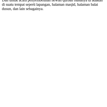
Dan untuk acara penyembelihan hewan qurban biasanya di adakan
di suatu tempat seperti lapangan, halaman masjid, halaman balai
dusun, dan lain sebagainya.