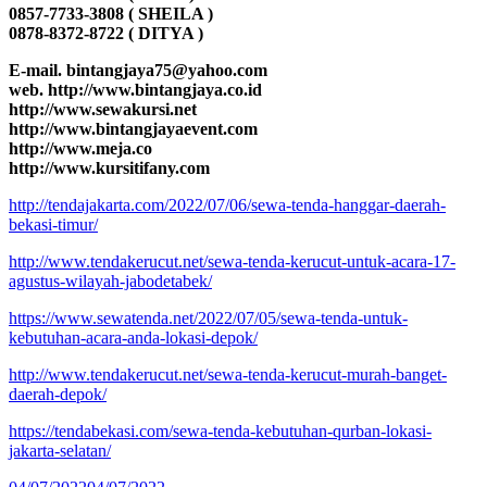
0857-7733-3808 ( SHEILA )
0878-8372-8722 ( DITYA )
E-mail. bintangjaya75@yahoo.com
web. http://www.bintangjaya.co.id
http://www.sewakursi.net
http://www.bintangjayaevent.com
http://www.meja.co
http://www.kursitifany.com
http://tendajakarta.com/2022/07/06/sewa-tenda-hanggar-daerah-
bekasi-timur/
http://www.tendakerucut.net/sewa-tenda-kerucut-untuk-acara-17-
agustus-wilayah-jabodetabek/
https://www.sewatenda.net/2022/07/05/sewa-tenda-untuk-
kebutuhan-acara-anda-lokasi-depok/
http://www.tendakerucut.net/sewa-tenda-kerucut-murah-banget-
daerah-depok/
https://tendabekasi.com/sewa-tenda-kebutuhan-qurban-lokasi-
jakarta-selatan/
Diposkan