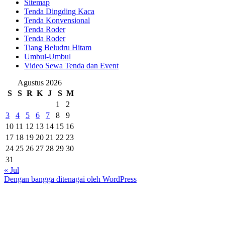
Sitemap
Tenda Dingding Kaca
Tenda Konvensional
Tenda Roder
Tenda Roder
Tiang Beludru Hitam
Umbul-Umbul
Video Sewa Tenda dan Event
Agustus 2026
S
S
R
K
J
S
M
1
2
3
4
5
6
7
8
9
10
11
12
13
14
15
16
17
18
19
20
21
22
23
24
25
26
27
28
29
30
31
« Jul
Dengan bangga ditenagai oleh WordPress