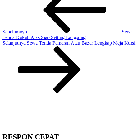
Sebelumnya
Sewa
Tenda Dukuh Atas Siap Setting Langsung
Pos
Selanjutnya
Sewa Tenda Pameran Atau Bazar Lengkap Meja Kursi
Selanjutnya
RESPON CEPAT