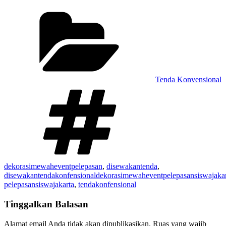
Kategori
Tenda Konvensional
Tag
dekorasimewaheventpelepasan
,
disewakantenda
,
disewakantendakonfensionaldekorasimewaheventpelepasansiswajaka
pelepasansiswajakarta
,
tendakonfensional
Tinggalkan Balasan
Alamat email Anda tidak akan dipublikasikan.
Ruas yang wajib