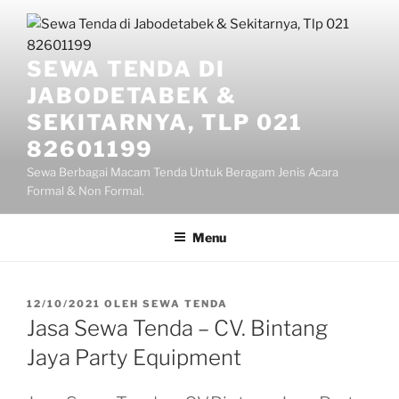
Lompat
ke
konten
SEWA TENDA DI
JABODETABEK &
SEKITARNYA, TLP 021
82601199
Sewa Berbagai Macam Tenda Untuk Beragam Jenis Acara
Formal & Non Formal.
Menu
DIPOSKAN
12/10/2021
OLEH
SEWA TENDA
PADA
Jasa Sewa Tenda – CV. Bintang
Jaya Party Equipment