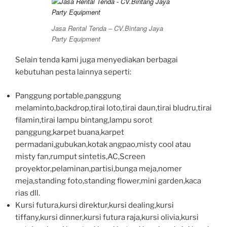
Jasa Rental Tenda – CV.Bintang Jaya
Party Equipment
Selain tenda kami juga menyediakan berbagai
kebutuhan pesta lainnya seperti:
Panggung portable,panggung
melaminto,backdrop,tirai loto,tirai daun,tirai bludru,tirai
filamin,tirai lampu bintang,lampu sorot
panggung,karpet buana,karpet
permadani,gubukan,kotak angpao,misty cool atau
misty fan,rumput sintetis,AC,Screen
proyektor,pelaminan,partisi,bunga meja,nomer
meja,standing foto,standing flower,mini garden,kaca
rias dll.
Kursi futura,kursi direktur,kursi dealing,kursi
tiffany,kursi dinner,kursi futura raja,kursi olivia,kursi