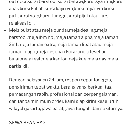
out door,kursi barstool,kursi betawi,kursi syahrini,kursi
anak,kursi kuliah,kursi kayu vip,kursi royal vip,kursi
puff,kursi sofa,kursi tunggu,kursi pijat atau kursi
relaksasi dll.
Meja bulat atau meja bundar,meja dealing,meja
barstool,meja ibm hpl,meja taman alpha,meja taman
2in1,meja taman extra,meja taman lipat atau meja
taman magic,meja lesehan kotak,meja lesehan
bulat,meja test,meja kantor,meja kue,meja rias,meja
partisi dll.
Dengan pelayanan 24 jam, respon cepat tanggap,
pengiriman tepat waktu, barang yang berkualitas,
pemasangan rapih, profesional dan berpengalaman,
dan tanpa minimum order. kami siap kirim keseluruh
wilayah jakarta, jawa barat, jawa tengah dan sekitarnya.
SEWA BEAN BAG