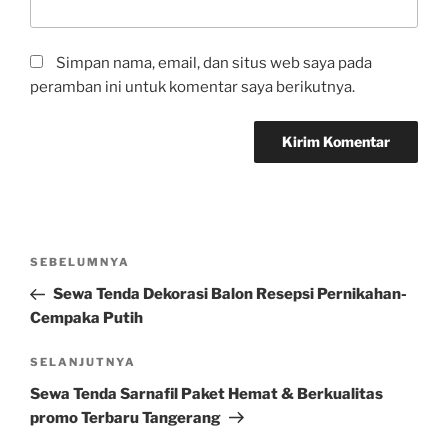
Simpan nama, email, dan situs web saya pada
peramban ini untuk komentar saya berikutnya.
Navigasi
Pos
SEBELUMNYA
pos
Sebelumnya
Sewa Tenda Dekorasi Balon Resepsi Pernikahan-
Cempaka Putih
Pos
SELANJUTNYA
Selanjutnya
Sewa Tenda Sarnafil Paket Hemat & Berkualitas
promo Terbaru Tangerang