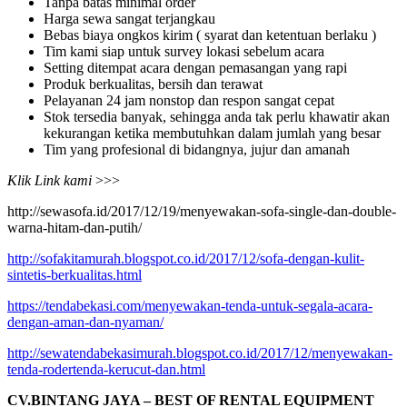
Tanpa batas minimal order
Harga sewa sangat terjangkau
Bebas biaya ongkos kirim ( syarat dan ketentuan berlaku )
Tim kami siap untuk survey lokasi sebelum acara
Setting ditempat acara dengan pemasangan yang rapi
Produk berkualitas, bersih dan terawat
Pelayanan 24 jam nonstop dan respon sangat cepat
Stok tersedia banyak, sehingga anda tak perlu khawatir akan
kekurangan ketika membutuhkan dalam jumlah yang besar
Tim yang profesional di bidangnya, jujur dan amanah
Klik Link kami
>>>
http://sewasofa.id/2017/12/19/menyewakan-sofa-single-dan-double-
warna-hitam-dan-putih/
http://sofakitamurah.blogspot.co.id/2017/12/sofa-dengan-kulit-
sintetis-berkualitas.html
https://tendabekasi.com/menyewakan-tenda-untuk-segala-acara-
dengan-aman-dan-nyaman/
http://sewatendabekasimurah.blogspot.co.id/2017/12/menyewakan-
tenda-rodertenda-kerucut-dan.html
CV.BINTANG JAYA – BEST OF RENTAL EQUIPMENT