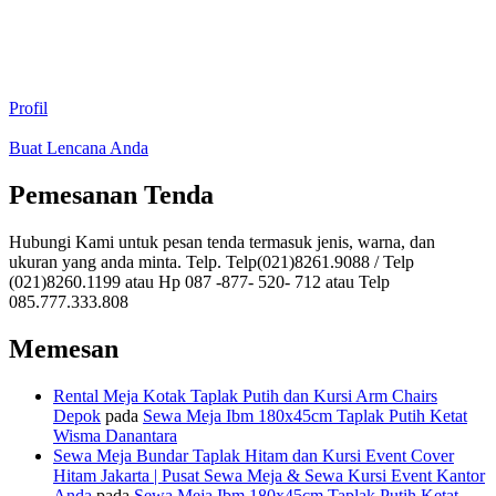
Profil
Buat Lencana Anda
Pemesanan Tenda
Hubungi Kami untuk pesan tenda termasuk jenis, warna, dan
ukuran yang anda minta. Telp. Telp(021)8261.9088 / Telp
(021)8260.1199 atau Hp 087 -877- 520- 712 atau Telp
085.777.333.808
Memesan
Rental Meja Kotak Taplak Putih dan Kursi Arm Chairs
Depok
pada
Sewa Meja Ibm 180x45cm Taplak Putih Ketat
Wisma Danantara
Sewa Meja Bundar Taplak Hitam dan Kursi Event Cover
Hitam Jakarta | Pusat Sewa Meja & Sewa Kursi Event Kantor
Anda
pada
Sewa Meja Ibm 180x45cm Taplak Putih Ketat