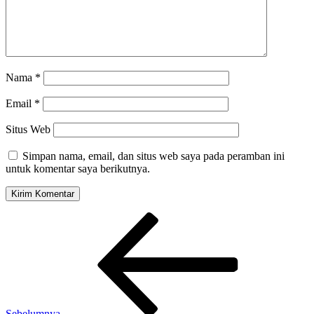
Nama
*
Email
*
Situs Web
Simpan nama, email, dan situs web saya pada peramban ini
untuk komentar saya berikutnya.
Navigasi
Pos
Sebelumnya
pos
Sebelumnya