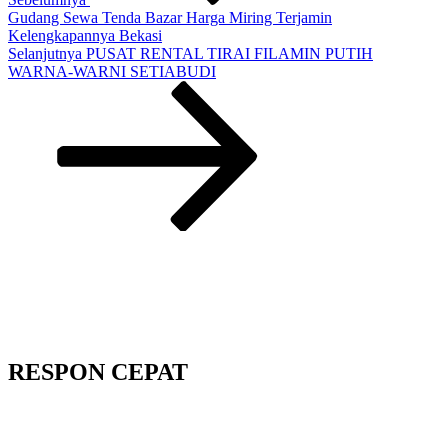
Gudang Sewa Tenda Bazar Harga Miring Terjamin
Kelengkapannya Bekasi
Pos
Selanjutnya
PUSAT RENTAL TIRAI FILAMIN PUTIH
Selanjutnya
WARNA-WARNI SETIABUDI
RESPON CEPAT