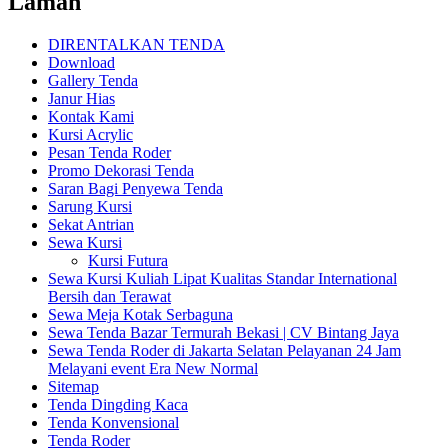
Laman
DIRENTALKAN TENDA
Download
Gallery Tenda
Janur Hias
Kontak Kami
Kursi Acrylic
Pesan Tenda Roder
Promo Dekorasi Tenda
Saran Bagi Penyewa Tenda
Sarung Kursi
Sekat Antrian
Sewa Kursi
Kursi Futura
Sewa Kursi Kuliah Lipat Kualitas Standar International
Bersih dan Terawat
Sewa Meja Kotak Serbaguna
Sewa Tenda Bazar Termurah Bekasi | CV Bintang Jaya
Sewa Tenda Roder di Jakarta Selatan Pelayanan 24 Jam
Melayani event Era New Normal
Sitemap
Tenda Dingding Kaca
Tenda Konvensional
Tenda Roder