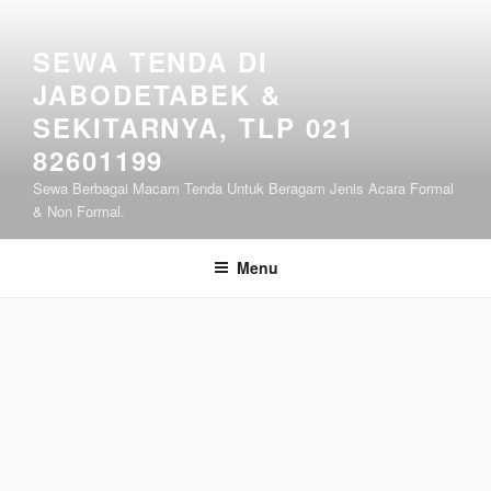
Lompat
ke
SEWA TENDA DI
konten
JABODETABEK &
SEKITARNYA, TLP 021
82601199
Sewa Berbagai Macam Tenda Untuk Beragam Jenis Acara Formal
& Non Formal.
Menu