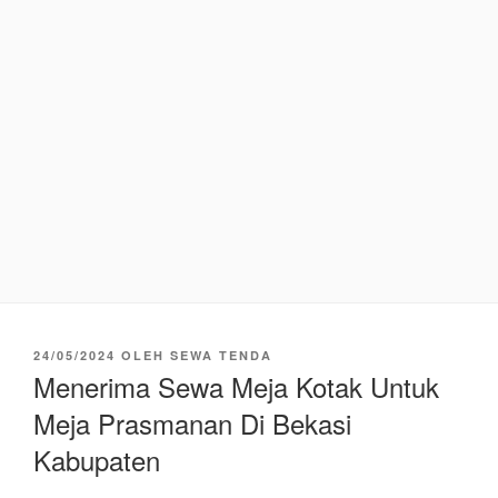
DIPOSKAN
24/05/2024
OLEH
SEWA TENDA
PADA
Menerima Sewa Meja Kotak Untuk
Meja Prasmanan Di Bekasi
Kabupaten