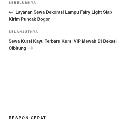
Pos
SEBELUMNYA
pos
Sebelumnya
Layanan Sewa Dekorasi Lampu Fairy Light Siap
Kirim Puncak Bogor
Pos
SELANJUTNYA
Selanjutnya
Sewa Kursi Kayu Terbaru Kursi VIP Mewah Di Bekasi
Cibitung
RESPON CEPAT