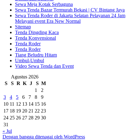
Sewa Meja Kotak Serbaguna
Sewa Tenda Bazar Termurah Bekasi | CV Bintang Jaya
Sewa Tenda Roder di Jakarta Selatan Pelayanan 24 Jam
Melayani event Era New Normal
Sitemap
Tenda Dingding Kaca
Tenda Konvensional
Tenda Roder
Tenda Roder
Tiang Beludru Hitam
Umbul-Umbul
Video Sewa Tenda dan Event
Agustus 2026
S
S
R
K
J
S
M
1
2
3
4
5
6
7
8
9
10
11
12
13
14
15
16
17
18
19
20
21
22
23
24
25
26
27
28
29
30
31
« Jul
Dengan bangga ditenagai oleh WordPress