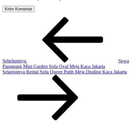
Navigasi
Pos
Sebelumnya
pos
Sebelumnya
Sewa
Panggung Mini Garden Sofa Oval Meja Kaca Jakarta
Pos
Selanjutnya
Rental Sofa Queen Putih Meja Dealing Kaca Jakarta
Selanjutnya