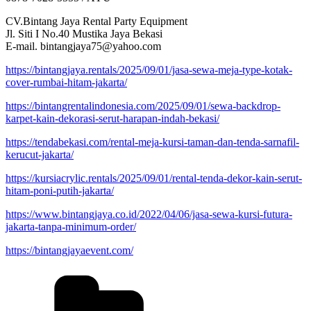
CV.Bintang Jaya Rental Party Equipment
Jl. Siti I No.40 Mustika Jaya Bekasi
E-mail. bintangjaya75@yahoo.com
https://bintangjaya.rentals/2025/09/01/jasa-sewa-meja-type-kotak-
cover-rumbai-hitam-jakarta/
https://bintangrentalindonesia.com/2025/09/01/sewa-backdrop-
karpet-kain-dekorasi-serut-harapan-indah-bekasi/
https://tendabekasi.com/rental-meja-kursi-taman-dan-tenda-sarnafil-
kerucut-jakarta/
https://kursiacrylic.rentals/2025/09/01/rental-tenda-dekor-kain-serut-
hitam-poni-putih-jakarta/
https://www.bintangjaya.co.id/2022/04/06/jasa-sewa-kursi-futura-
jakarta-tanpa-minimum-order/
https://bintangjayaevent.com/
Kategori