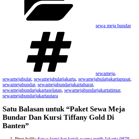
sewa meja bundar
Tag
sewameja
,
sewamejabulat
,
sewamejabulatjakarta
,
sewamejabulatjakartapusat
,
sewamejabundar
,
sewamejabundarjakartabarat
,
sewamejabundarjakartaselatan
,
sewamejabundarjakartatimur
,
sewamejabundarjakartautara
Satu Balasan untuk “Paket Sewa Meja
Bundar Dan Kursi Tiffany Gold Di
Banten”
Ping-balik:
Sewa kursi bar kotak warna putih Jakarta 0878-