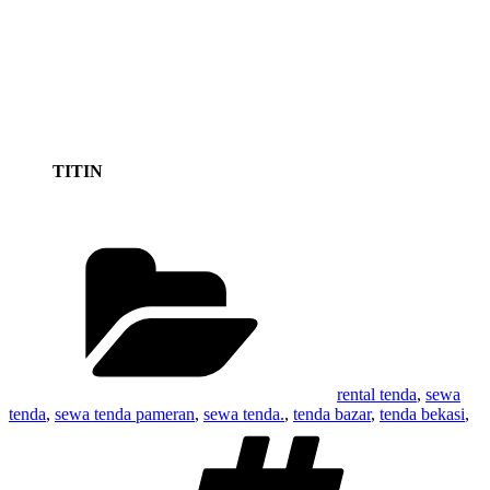
TITIN
Kategori
rental tenda
,
sewa
tenda
,
sewa tenda pameran
,
sewa tenda.
,
tenda bazar
,
tenda bekasi
,
Tag