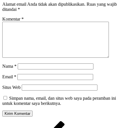
Alamat email Anda tidak akan dipublikasikan.
Ruas yang wajib
ditandai
*
Komentar
*
Nama
*
Email
*
Situs Web
Simpan nama, email, dan situs web saya pada peramban ini
untuk komentar saya berikutnya.
Navigasi
Pos