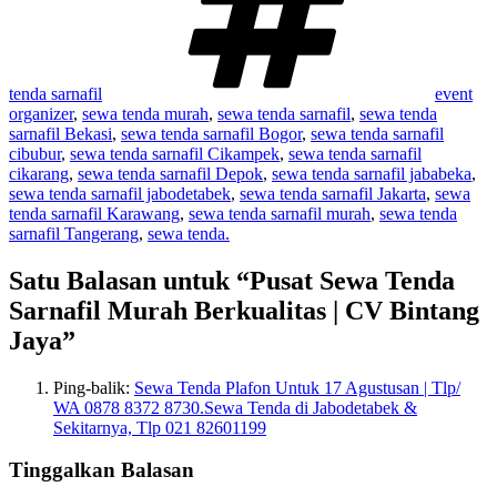
tenda sarnafil
event
organizer
,
sewa tenda murah
,
sewa tenda sarnafil
,
sewa tenda
sarnafil Bekasi
,
sewa tenda sarnafil Bogor
,
sewa tenda sarnafil
cibubur
,
sewa tenda sarnafil Cikampek
,
sewa tenda sarnafil
cikarang
,
sewa tenda sarnafil Depok
,
sewa tenda sarnafil jababeka
,
sewa tenda sarnafil jabodetabek
,
sewa tenda sarnafil Jakarta
,
sewa
tenda sarnafil Karawang
,
sewa tenda sarnafil murah
,
sewa tenda
sarnafil Tangerang
,
sewa tenda.
Satu Balasan untuk “Pusat Sewa Tenda
Sarnafil Murah Berkualitas | CV Bintang
Jaya”
Ping-balik:
Sewa Tenda Plafon Untuk 17 Agustusan | Tlp/
WA 0878 8372 8730.Sewa Tenda di Jabodetabek &
Sekitarnya, Tlp 021 82601199
Tinggalkan Balasan