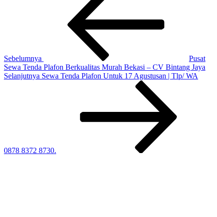
Sebelumnya
pos
Sebelumnya
Pusat
Sewa Tenda Plafon Berkualitas Murah Bekasi – CV Bintang Jaya
Pos
Selanjutnya
Sewa Tenda Plafon Untuk 17 Agustusan | Tlp/ WA
Selanjutnya
0878 8372 8730.