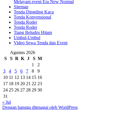
Melayani event Era New Normal
Sitemap
Tenda Dingding Kaca
Tenda Konvensional
Tenda Roder
Tenda Roder
Tiang Beludru Hitam
Umbul-Umbul
Video Sewa Tenda dan Event
Agustus 2026
S
S
R
K
J
S
M
1
2
3
4
5
6
7
8
9
10
11
12
13
14
15
16
17
18
19
20
21
22
23
24
25
26
27
28
29
30
31
« Jul
Dengan bangga ditenagai oleh WordPress