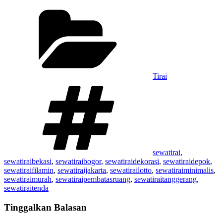
Kategori
Tirai
Tag
sewatirai
,
sewatiraibekasi
,
sewatiraibogor
,
sewatiraidekorasi
,
sewatiraidepok
,
sewatiraifilamin
,
sewatiraijakarta
,
sewatirailotto
,
sewatiraiminimalis
,
sewatiraimurah
,
sewatiraipembatasruang
,
sewatiraitanggerang
,
sewatiraitenda
Tinggalkan Balasan